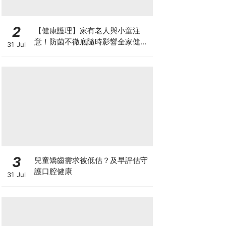
2
【健康護理】家有老人與小童注
意！防菌不徹底隨時影響全家健康
31 Jul
一文看清如何挑選正確的清潔防護
3
兒童矯齒需求被低估？及早評估守
護口腔健康
31 Jul