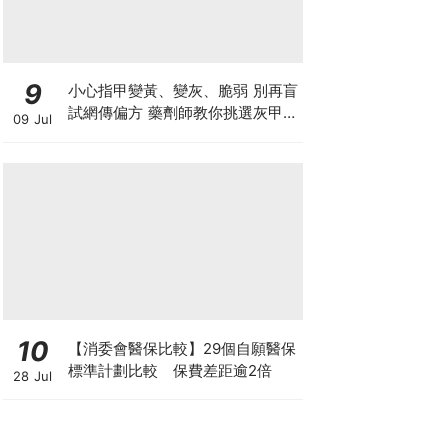
9
小心指甲變黃、變灰、脆弱 別再盲
試網傳偏方 藥劑師教你挑選灰甲產
09 Jul
品3大黃金法則
10
【消委會醫保比較】29個自願醫保
標準計劃比較 保費差距逾2倍
28 Jul