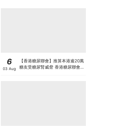
6
【香港糖尿聯會】推算本港逾20萬
糖友受糖尿腎威脅 香港糖尿聯會
03 Aug
30周年微電影《腰豆》 揭「糖友
四大僥倖心態」