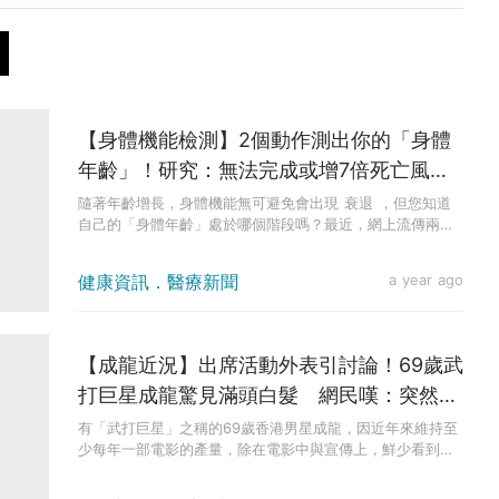
【身體機能檢測】2個動作測出你的「身體
年齡」！研究：無法完成或增7倍死亡風
險？
隨著年齡增長，身體機能無可避免會出現 衰退 ，但您知道
自己的「身體年齡」處於哪個階段嗎？最近，網上流傳兩套
源自學術研究的...
健康資訊．醫療新聞
a year ago
【成龍近況】出席活動外表引討論！69歲武
打巨星成龍驚見滿頭白髮 網民嘆：突然感
覺他老了
有「武打巨星」之稱的69歲香港男星成龍，因近年來維持至
少每年一部電影的產量，除在電影中與宣傳上，鮮少看到成
龍的近況。然而...