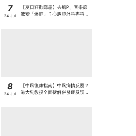
7
【夏日狂歡隱患】去船P、音樂節
驚變「爆肺」？心胸肺外科專科醫
24 Jul
生拆解高瘦男消暑危機
8
【中風復康指南】中風病情反覆？
港大副教授全面拆解併發症及護理
24 Jul
對策 助患者穩步復康