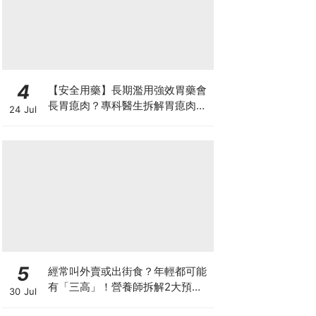
4
【安全用藥】長期濫用強效胃藥會
長胃瘜肉？專科醫生拆解胃瘜肉癌
24 Jul
變風險與切除迷思
5
經常叫外賣或出街食？年輕都可能
有「三高」！營養師拆解2大預防
30 Jul
關鍵