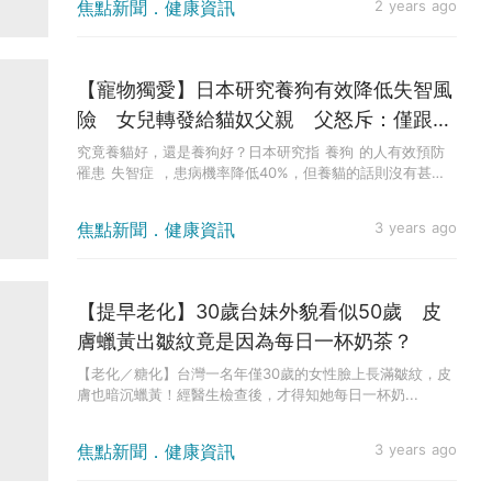
焦點新聞．健康資訊
2 years ago
【寵物獨愛】日本研究養狗有效降低失智風
險 女兒轉發給貓奴父親 父怒斥：僅跟貓
咪對上眼就能防止老化！
究竟養貓好，還是養狗好？日本研究指 養狗 的人有效預防
罹患 失智症 ，患病機率降低40%，但養貓的話則沒有甚麼
效果。然而...
焦點新聞．健康資訊
3 years ago
【提早老化】30歲台妹外貌看似50歲 皮
膚蠟黃出皺紋竟是因為每日一杯奶茶？
【老化／糖化】台灣一名年僅30歲的女性臉上長滿皺紋，皮
膚也暗沉蠟黃！經醫生檢查後，才得知她每日一杯奶...
焦點新聞．健康資訊
3 years ago