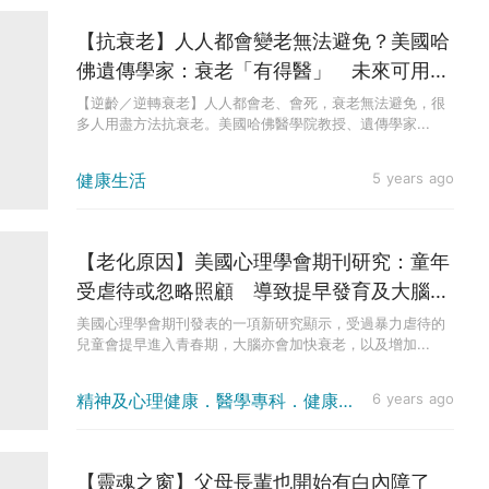
【抗衰老】人人都會變老無法避免？美國哈
佛遺傳學家：衰老「有得醫」 未來可用藥
逆齡
【逆齡／逆轉衰老】人人都會老、會死，衰老無法避免，很
多人用盡方法抗衰老。美國哈佛醫學院教授、遺傳學家...
健康生活
5 years ago
【老化原因】美國心理學會期刊研究：童年
受虐待或忽略照顧 導致提早發育及大腦衰
老
美國心理學會期刊發表的一項新研究顯示，受過暴力虐待的
兒童會提早進入青春期，大腦亦會加快衰老，以及增加...
精神及心理健康．醫學專科．健康資訊．醫療新聞
6 years ago
【靈魂之窗】父母長輩也開始有白內障了