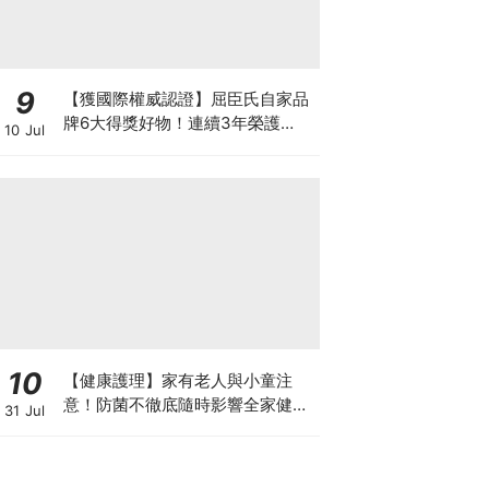
9
【獲國際權威認證】屈臣氏自家品
牌6大得獎好物！連續3年榮護
10 Jul
Monde Selection國際品質大獎
10
【健康護理】家有老人與小童注
意！防菌不徹底隨時影響全家健康
31 Jul
一文看清如何挑選正確的清潔防護