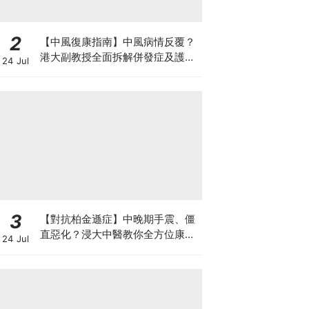
2
【中風復康指南】中風病情反覆？
港大副教授全面拆解併發症及護理
24 Jul
對策 助患者穩步復康
3
【對抗柏金遜症】中晚期手震、僵
直惡化？浸大中醫教你全方位康復
24 Jul
自救法（附4大體質食療）