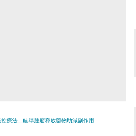
光控療法 瞄準腫瘤釋放藥物助減副作用