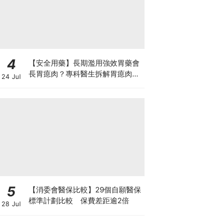
4
【安全用藥】長期濫用強效胃藥會
長胃瘜肉？專科醫生拆解胃瘜肉癌
24 Jul
變風險與切除迷思
5
【消委會醫保比較】29個自願醫保
標準計劃比較 保費差距逾2倍
28 Jul