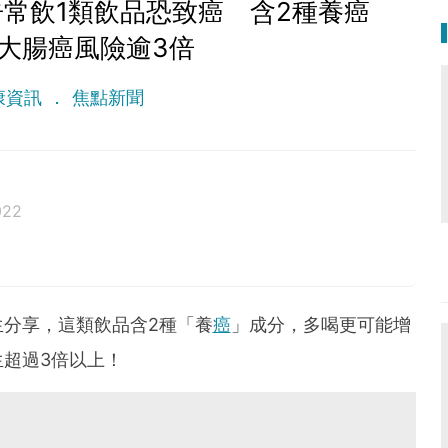
常飲1類飲品恐致癌 含2種養癌
大腸癌風險逾3倍
康資訊
焦點新聞
022
分享，這類飲品含2種「養
癌
」成分，多喝更可能增
超過3倍以上！