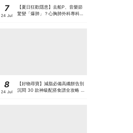
7
【夏日狂歡隱患】去船P、音樂節
驚變「爆肺」？心胸肺外科專科醫
24 Jul
生拆解高瘦男消暑危機
8
【好物尋寶】減脂必備高纖餅告別
沉悶 30 款神級配搭食譜全攻略 日
24 Jul
日也有好早餐！