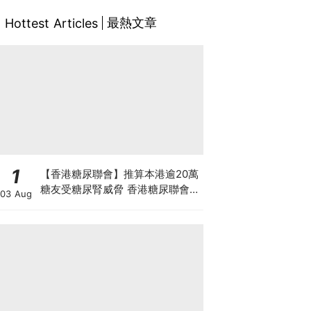
最熱文章
Hottest Articles
1
【香港糖尿聯會】推算本港逾20萬
糖友受糖尿腎威脅 香港糖尿聯會
03 Aug
30周年微電影《腰豆》 揭「糖友
四大僥倖心態」