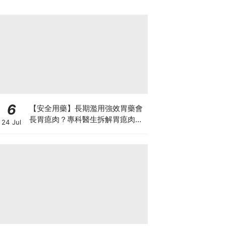
6
【安全用藥】長期濫用強效胃藥會
長胃瘜肉？專科醫生拆解胃瘜肉癌
24 Jul
變風險與切除迷思