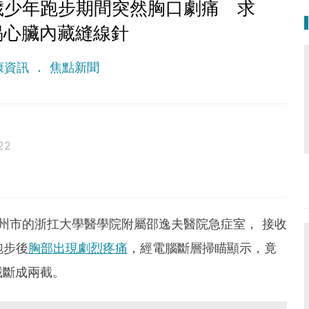
歲少年跑步期間突然胸口劇痛 求
揭心臟內藏縫線針
康資訊
焦點新聞
22
州市的浙扛大學醫學院附屬邵逸夫醫院急症室， 接收
跑步後
胸部出現劇烈疼痛
，經電腦斷層掃瞄顯示，竟
截斷成兩截。