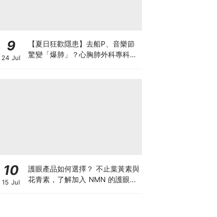
9
【夏日狂歡隱患】去船P、音樂節
驚變「爆肺」？心胸肺外科專科醫
24 Jul
生拆解高瘦男消暑危機
10
護眼產品如何選擇？ 不止葉黃素與
花青素，了解加入 NMN 的護眼方
15 Jul
案