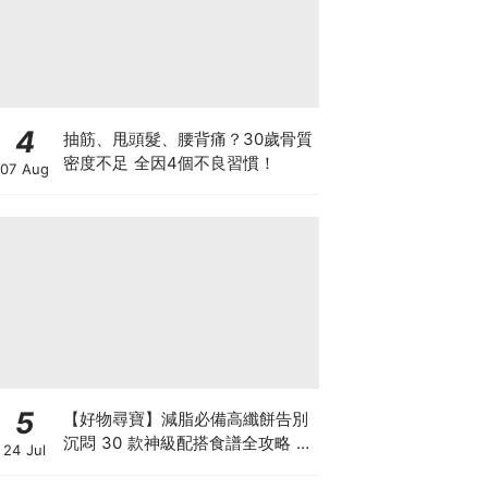
4
抽筋、甩頭髮、腰背痛？30歲骨質
密度不足 全因4個不良習慣！
07 Aug
5
【好物尋寶】減脂必備高纖餅告別
沉悶 30 款神級配搭食譜全攻略 日
24 Jul
日也有好早餐！