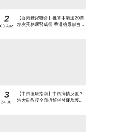
2
【香港糖尿聯會】推算本港逾20萬
糖友受糖尿腎威脅 香港糖尿聯會
03 Aug
30周年微電影《腰豆》 揭「糖友
四大僥倖心態」
3
【中風復康指南】中風病情反覆？
港大副教授全面拆解併發症及護理
24 Jul
對策 助患者穩步復康