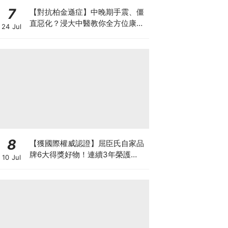
7
【對抗柏金遜症】中晚期手震、僵
直惡化？浸大中醫教你全方位康復
24 Jul
自救法（附4大體質食療）
8
【獲國際權威認證】屈臣氏自家品
牌6大得獎好物！連續3年榮護
10 Jul
Monde Selection國際品質大獎