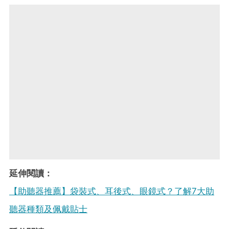
延伸閱讀：
【助聽器推薦】袋裝式、耳後式、眼鏡式？了解7大助
聽器種類及佩戴貼士