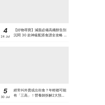
4
【好物尋寶】減脂必備高纖餅告別
沉悶 30 款神級配搭食譜全攻略 日
24 Jul
日也有好早餐！
5
經常叫外賣或出街食？年輕都可能
有「三高」！營養師拆解2大預防
30 Jul
關鍵