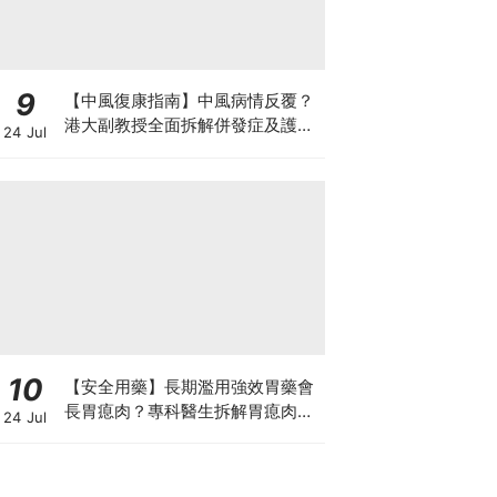
9
【中風復康指南】中風病情反覆？
港大副教授全面拆解併發症及護理
24 Jul
對策 助患者穩步復康
10
【安全用藥】長期濫用強效胃藥會
長胃瘜肉？專科醫生拆解胃瘜肉癌
24 Jul
變風險與切除迷思