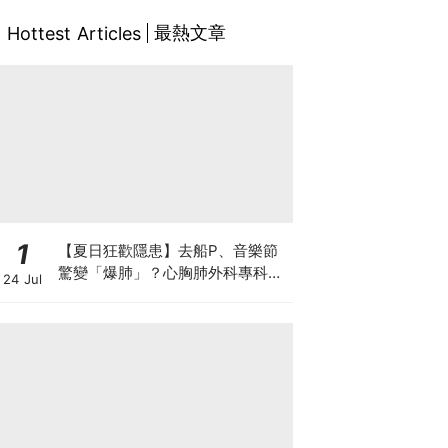
最熱文章
Hottest Articles
1
【夏日狂歡隱患】去船P、音樂節
驚變「爆肺」？心胸肺外科專科醫
24 Jul
生拆解高瘦男消暑危機