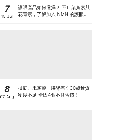
7
護眼產品如何選擇？ 不止葉黃素與
花青素，了解加入 NMN 的護眼方
15 Jul
案
8
抽筋、甩頭髮、腰背痛？30歲骨質
密度不足 全因4個不良習慣！
07 Aug