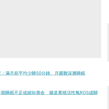
：滿月前平均少睡50分鐘、月圓難深層睡眠
期睡眠不足或縮短壽命 腸道累積活性氧ROS成關