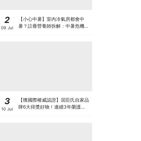
2
【小心中暑】室內冷氣房都會中
暑？註冊營養師拆解：中暑危機及
09 Jul
正確補水 平衡電解質
3
【獲國際權威認證】屈臣氏自家品
牌6大得獎好物！連續3年榮護
10 Jul
Monde Selection國際品質大獎