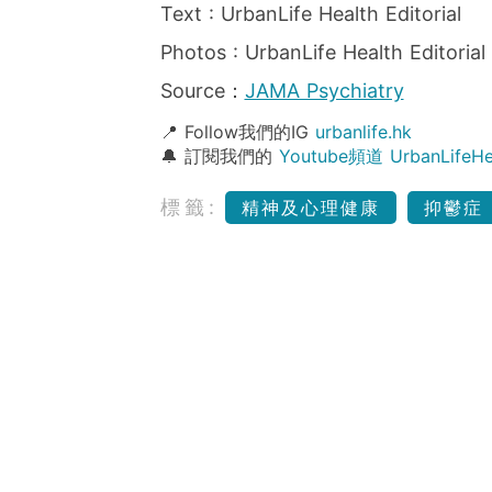
Text : UrbanLife Health Editorial
Photos : UrbanLife Health Editorial
Source：
JAMA Psychiatry
📍 Follow我們的IG
urbanlife.hk
🔔 訂閱我們的
Youtube頻道 UrbanLife
標籤:
精神及心理健康
抑鬱症