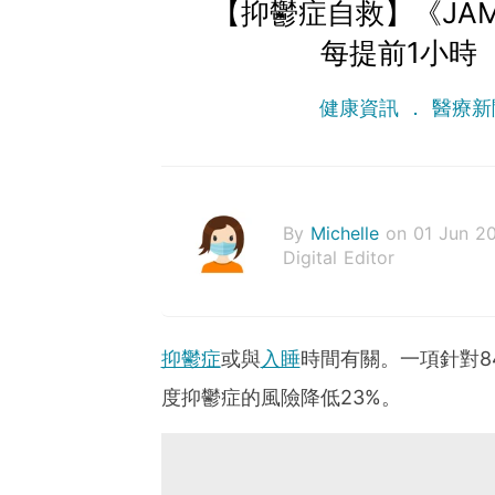
【抑鬱症自救】《JAMA
每提前1小時
健康資訊
醫療新
By
Michelle
on 01 Jun 2
Digital Editor
抑鬱症
或與
入睡
時間有關。一項針對8
度抑鬱症的風險降低23%。