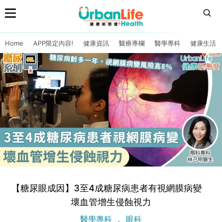
Home
APP限定內容!
健康資訊
醫療專欄
醫學專科
健康生活
【糖尿眼成因】3至4成糖尿病患者有視網膜病變
壞血管增生侵蝕視力
醫學專科
眼科