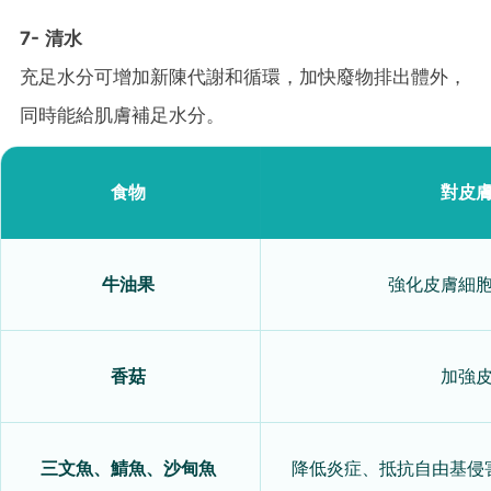
7- 清水
充足水分可增加新陳代謝和循環，加快廢物排出體外，
同時能給肌膚補足水分。
食物
對皮
牛油果
強化皮膚細
香菇
加強
三文魚、鯖魚、沙甸魚
降低炎症、抵抗自由基侵