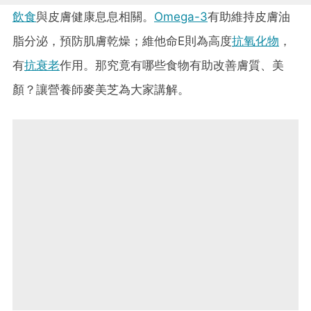
飲食
與皮膚健康息息相關。
Omega-3
有助維持皮膚油
脂分泌，預防肌膚乾燥；維他命E則為高度
抗氧化物
，
有
抗衰老
作用。那究竟有哪些食物有助改善膚質、美
顏？讓營養師麥美芝為大家講解。