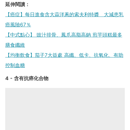
延伸閱讀：
【癌症】每日進食含大蒜洋蔥的索夫利特醬 大減患乳
癌風險67％
【中式點心】 豉汁排骨、鳳爪高脂高鈉 煎芋頭糕最多
膳食纖維
【均衡飲食】茄子7大益處 高纖、低卡、抗氧化、有助
控制血糖
4 - 含有抗癌化合物