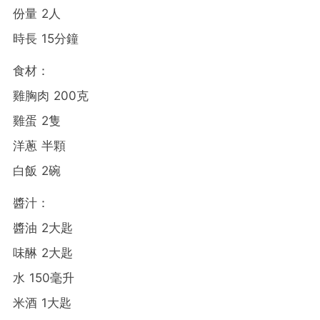
份量 2人
時長 15分鐘
食材：
雞胸肉 200克
雞蛋 2隻
洋蔥 半顆
白飯 2碗
醬汁：
醬油 2大匙
味醂 2大匙
水 150毫升
米酒 1大匙