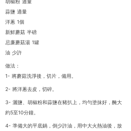
胡椒粉 適量
蒜鹽 適量
洋蔥 1個
新鮮蘑菇 半磅
忌廉蘑菇湯 1罐
油 少許
做法：
1- 將蘑菇洗淨後，切片，備用。
2- 將洋蔥去皮，切碎。
3- 灑鹽、胡椒粉和蒜鹽在豬扒上，均勻塗抹好，醃大
約5至10分鐘。
4- 準備大的平底鍋，倒少許油，用中大火熱油後，放