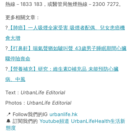
熱線－1833 183，或醫管局無煙熱線－2300 7272。
更多相關文章：
?
【肺癌】一人吸煙全家受害 吸煙者配偶、兒女患癌機
會大增
?
【打鼻鼾】喘氣聲猶如驢叫聲 43歲男子睡眠期間心臟
驟停險喪命
?
【營養補充】研究：維生素D補充品 未能預防心臟
病、中風
Text :
UrbanLife Editorial
Photos :
UrbanLife Editorial
📍 Follow我們的IG
urbanlife.hk
🔔 訂閱我們的
Youtube頻道 UrbanLifeHealth生活新
態度