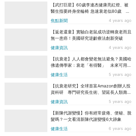
【武打巨星】60歲李連杰健康亮紅燈、被
醫生指要終身坐輪椅 急速衰老似80歲 神
隱4年後竟離奇回春！
焦點新聞
4 years ago
【返老還童】實驗白老鼠成功逆轉衰老而且
無一患癌！美國研究逆齡療法創新突破
健康資訊
4 years ago
【抗衰老】人人都會變老無法避免？美國哈
佛遺傳學家：衰老「有得醫」 未來可用藥
逆齡
健康生活
5 years ago
【抗衰老研究】全球首富Amazon創辦人投
資科研 專門研究長生術、望延長人類壽命
50年
健康資訊
5 years ago
【新陳代謝變慢】你有經常疲倦、便秘、脫
髮嗎？一文看清新陳代謝變慢6大跡象
健康生活
6 years ago