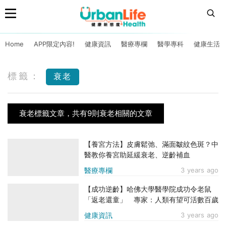
Home
APP限定內容!
健康資訊
醫療專欄
醫學專科
健康生活
標籤：
衰老
衰老標籤文章，共有9則衰老相關的文章
【養宮方法】皮膚鬆弛、滿面皺紋色斑？中
醫教你養宮助延緩衰老、逆齡補血
醫療專欄
3 years ago
【成功逆齡】哈佛大學醫學院成功令老鼠
「返老還童」 專家：人類有望可活數百歲
健康資訊
3 years ago