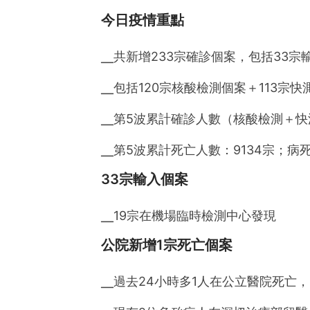
今日疫情重點
╴共新增233宗確診個案，包括33宗
╴包括120宗核酸檢測個案＋113宗
╴第5波累計確診人數（核酸檢測＋快測）：
╴第5波累計死亡人數：9134宗；病死率
33宗輸入個案
╴19宗在機場臨時檢測中心發現
公院新增1宗死亡個案
╴過去24小時多1人在公立醫院死亡，