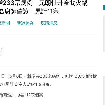
增233宗病例 元朗牡丹金閣火鍋
名廚師確診 累計11宗
療新聞
新冠肺炎
疫情消息
22
最重要。期待與您一起實現健康生活新態度。
日（5月8日）新增共233宗病例，包括120宗核酸檢
波累計染疫人數破119.4萬。
師確診，累計12宗個案。