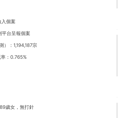
輸入個案
快測平台呈報個案
1,194,187宗
：0.765%
89歲女，無打針