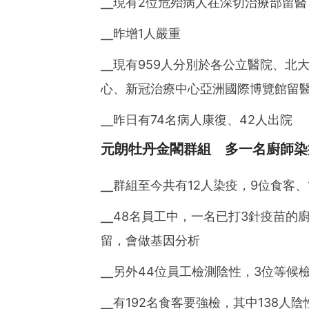
╴現有2位危殆病人在深切治療部留醫
╴昨增1人嚴重
╴現有959人分別於各公立醫院、北
心、新冠治療中心亞洲國際博覽館留
╴昨日有74名病人康復、42人出院
元朗牡丹金閣群組 多一名廚師染
╴群組至今共有12人染疫，9位食客、
╴48名員工中，一名已打3針疫苗的廚
留，會做基因分析
╴另外44位員工檢測陰性，3位等候
╴有192名食客要強檢，其中138人