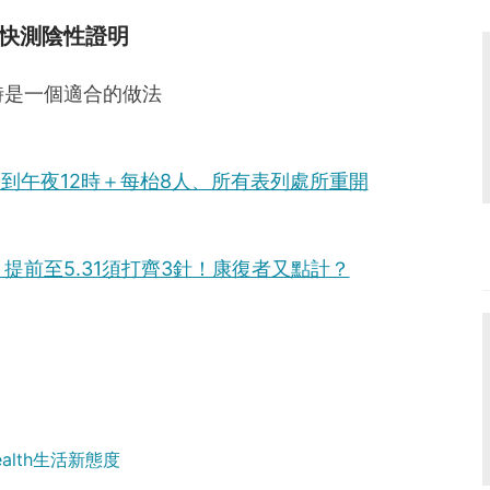
快測陰性證明
時是一個適合的做法
食到午夜12時＋每枱8人、所有表列處所重開
提前至5.31須打齊3針！康復者又點計？
Health生活新態度