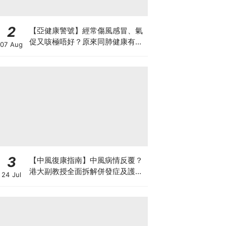
2
【亞健康警號】經常傷風感冒、氣
促又咳極唔好？原來同肺健康有
07 Aug
關！
3
【中風復康指南】中風病情反覆？
港大副教授全面拆解併發症及護理
24 Jul
對策 助患者穩步復康