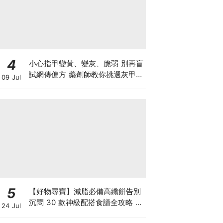
4
小心指甲變黃、變灰、脆弱 別再盲
試網傳偏方 藥劑師教你挑選灰甲產
09 Jul
品3大黃金法則
5
【好物尋寶】減脂必備高纖餅告別
沉悶 30 款神級配搭食譜全攻略 日
24 Jul
日也有好早餐！