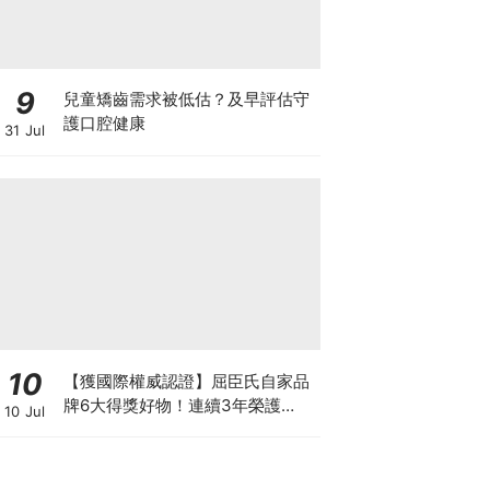
9
兒童矯齒需求被低估？及早評估守
護口腔健康
31 Jul
10
【獲國際權威認證】屈臣氏自家品
牌6大得獎好物！連續3年榮護
10 Jul
Monde Selection國際品質大獎