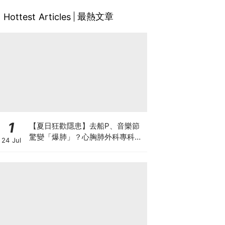
最熱文章
Hottest Articles
1
【夏日狂歡隱患】去船P、音樂節
驚變「爆肺」？心胸肺外科專科醫
24 Jul
生拆解高瘦男消暑危機