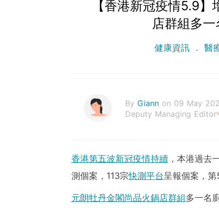
【香港新冠疫情5.9】
店群組多一
健康資訊
醫
By
Giann
on 09 May 20
Deputy Managing Editor
人生無需太完美，健康快樂
香港第五波新冠疫情持續
，本港過去一
測個案，113宗
快測平台
呈報個案，第5
元朗牡丹金閣尚品火鍋店群組
多一名廚