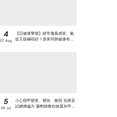
4
【亞健康警號】經常傷風感冒、氣
促又咳極唔好？原來同肺健康有
07 Aug
關！
5
小心指甲變黃、變灰、脆弱 別再盲
試網傳偏方 藥劑師教你挑選灰甲產
09 Jul
品3大黃金法則