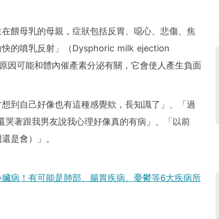
生在餵母乳的母親，症狀包括反胃、噁心、悲傷、焦
射」（Dysphoric milk ejection
致病原因可能和體內催產素分泌有關，它會使人產生負面
才想到自己好像也有這種感覺欸，長知識了」、「過
陣子還哭著跟我男友說我心理好像真的有病」、「以前
爾還是會）」。
心臟病！有可能是肺部、腸胃疾病、憂鬱等6大疾病所