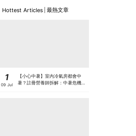
最熱文章
Hottest Articles
1
【小心中暑】室內冷氣房都會中
暑？註冊營養師拆解：中暑危機及
09 Jul
正確補水 平衡電解質