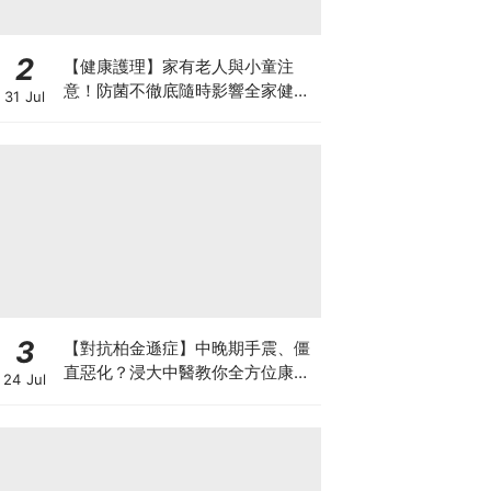
2
【健康護理】家有老人與小童注
意！防菌不徹底隨時影響全家健康
31 Jul
一文看清如何挑選正確的清潔防護
3
【對抗柏金遜症】中晚期手震、僵
直惡化？浸大中醫教你全方位康復
24 Jul
自救法（附4大體質食療）