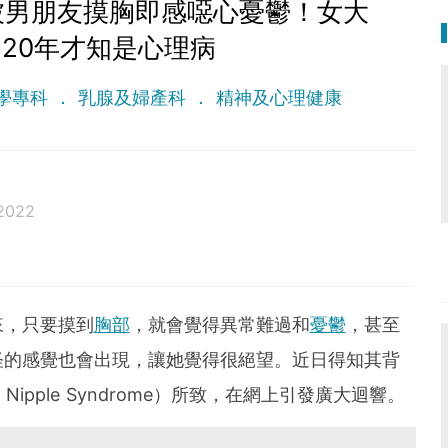
被男朋友摸胸即感噁心憂鬱！女大
20年才知是心理病
學專科
乳腺及婦產科
精神及心理健康
2022
來，只要摸到
胸部
，就會覺得異常難過和
憂鬱
，甚至
怪的感覺也會出現，讓她覺得很絕望。近日得知其背
ipple Syndrome）所致，在網上引發廣大迴響。