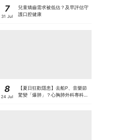
7
兒童矯齒需求被低估？及早評估守
護口腔健康
31 Jul
8
【夏日狂歡隱患】去船P、音樂節
驚變「爆肺」？心胸肺外科專科醫
24 Jul
生拆解高瘦男消暑危機