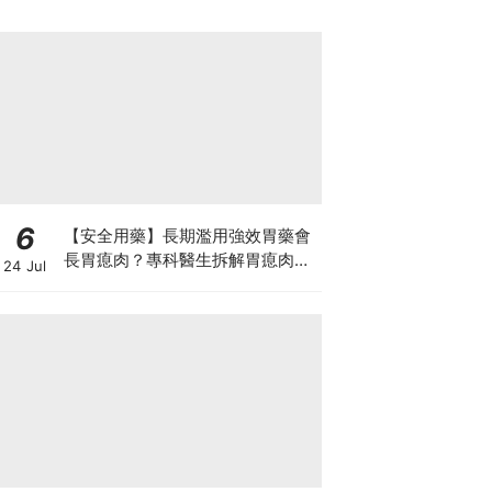
6
【安全用藥】長期濫用強效胃藥會
長胃瘜肉？專科醫生拆解胃瘜肉癌
24 Jul
變風險與切除迷思