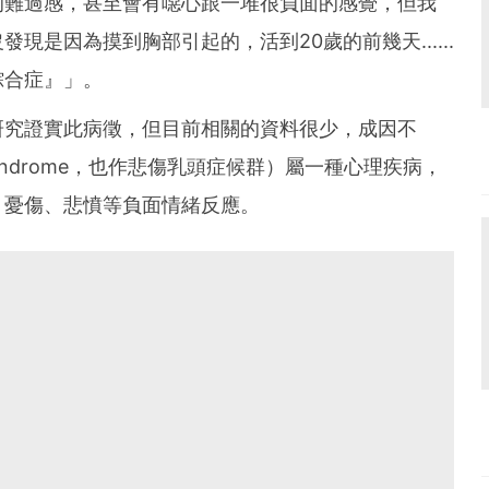
的難過感，甚至會有噁心跟一堆很負面的感覺，但我
現是因為摸到胸部引起的，活到20歲的前幾天......
綜合症』」。
研究證實此病徵，但目前相關的資料很少，成因不
 Syndrome，也作悲傷乳頭症候群）屬一種心理疾病，
、憂傷、悲憤等負面情緒反應。