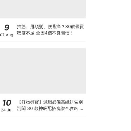
9
抽筋、甩頭髮、腰背痛？30歲骨質
密度不足 全因4個不良習慣！
07 Aug
10
【好物尋寶】減脂必備高纖餅告別
沉悶 30 款神級配搭食譜全攻略 日
24 Jul
日也有好早餐！