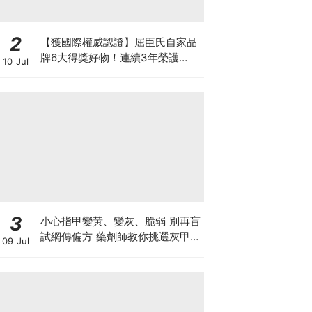
2
【獲國際權威認證】屈臣氏自家品
牌6大得獎好物！連續3年榮護
10 Jul
Monde Selection國際品質大獎
3
小心指甲變黃、變灰、脆弱 別再盲
試網傳偏方 藥劑師教你挑選灰甲產
09 Jul
品3大黃金法則