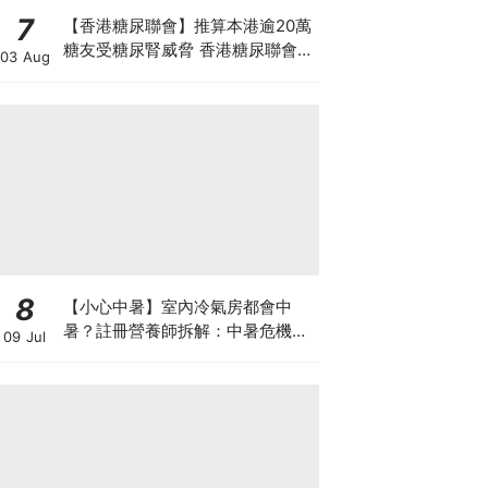
7
【香港糖尿聯會】推算本港逾20萬
糖友受糖尿腎威脅 香港糖尿聯會
03 Aug
30周年微電影《腰豆》 揭「糖友
四大僥倖心態」
8
【小心中暑】室內冷氣房都會中
暑？註冊營養師拆解：中暑危機及
09 Jul
正確補水 平衡電解質