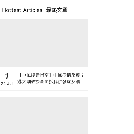
最熱文章
Hottest Articles
1
【中風復康指南】中風病情反覆？
港大副教授全面拆解併發症及護理
24 Jul
對策 助患者穩步復康