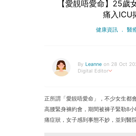
【愛靚唔愛命】25歲女
痛入IC
健康資訊
醫
By
Leanne
on 28 Oct 20
Digital Editor
Stay healthy everyday!
正所謂「愛靚唔愛命」，不少女生都會
高腰緊身褲約會，期間被褲子緊勒8
痛症狀，女子感到事態不妙，並到醫