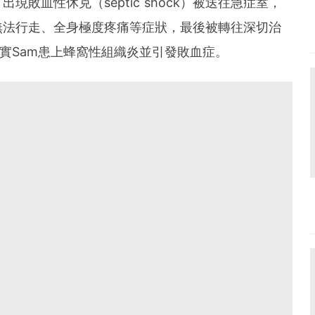
敗血性休克（septic shock）被送往急症室，
無法行走、全身極度疼痛等症狀，最後被轉往深切治
證實Sam患上蜂窩性組織炎並引發敗血症。