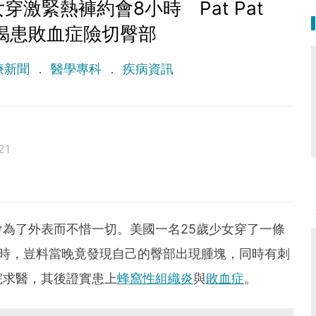
穿激緊熱褲約會8小時 Pat Pat
U揭患敗血症險切臀部
療新聞
醫學專科
疾病資訊
21
為了外表而不惜一切。美國一名25歲少女穿了一條
小時，豈料當晚竟發現自己的臀部出現腫塊，同時有刺
院求醫，其後證實患上
蜂窩性組織炎
與
敗血症
。