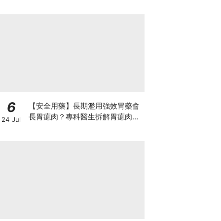
6
【安全用藥】長期濫用強效胃藥會
長胃瘜肉？專科醫生拆解胃瘜肉癌
24 Jul
變風險與切除迷思