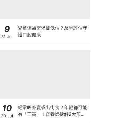
9
兒童矯齒需求被低估？及早評估守
護口腔健康
31 Jul
10
經常叫外賣或出街食？年輕都可能
有「三高」！營養師拆解2大預防
30 Jul
關鍵