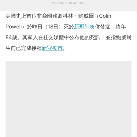
CONTINUE READING
美國史上首位非裔國務卿科林・鮑威爾（Colin
Powell）於昨日（18日）死於
新冠肺炎
併發症，終年
84歲。其家人在社交媒體中公布他的死訊，並指鮑威爾
生前已完成接種
新冠疫苗
。