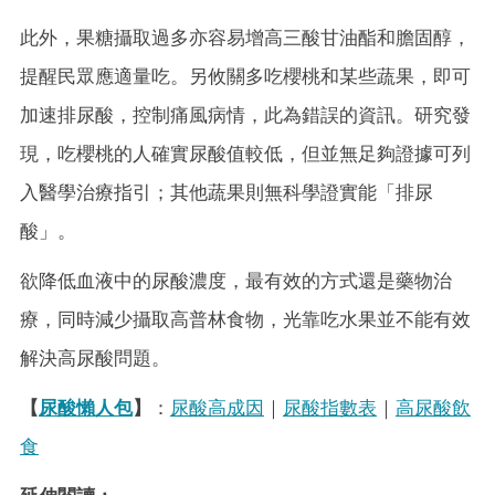
此外，果糖攝取過多亦容易增高三酸甘油酯和膽固醇，
提醒民眾應適量吃。另攸關多吃櫻桃和某些蔬果，即可
加速排尿酸，控制痛風病情，此為錯誤的資訊。研究發
現，吃櫻桃的人確實尿酸值較低，但並無足夠證據可列
入醫學治療指引；其他蔬果則無科學證實能「排尿
酸」。
欲降低血液中的尿酸濃度，最有效的方式還是藥物治
療，同時減少攝取高普林食物，光靠吃水果並不能有效
解決高尿酸問題。
【
尿酸懶人包
】
：
尿酸高成因
｜
尿酸指數表
｜
高尿酸飲
食