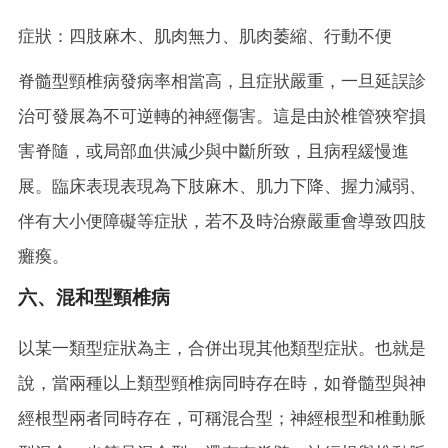
症狀：四肢麻木、肌肉無力、肌肉萎縮、行動不便
脊髓型頸椎病
發病率相當高，且症狀嚴重，一旦延誤診
治可發展為不可逆轉的神經傷害。這是由於椎管狹窄損
害脊隨，或局部血供減少與中斷所致，且病程緩慢進
展。臨床表現表現為下肢麻木、肌力下降、握力減弱、
伴有大小便障礙等症狀，若不及時治療嚴重會導致四肢
癱瘓。
六、混和型頸椎病
以某一類型症狀為主，合併出現其他類型症狀。也就是
說，當兩種以上類型頸椎病同時存在時，如脊髓型與神
經根型兩者同時存在，可稱混合型；神經根型和椎動脈