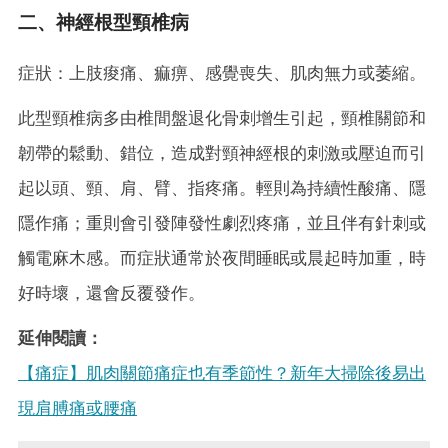
二、神經根型頸椎病
症狀：上肢痠痛、痲痹、感覺喪失、肌肉無力或萎縮。
此型頸椎病多由椎間盤退化骨刺增生引起，頸椎關節和
韌帶的鬆動、錯位，造成對頸神經根的刺激或壓迫而引
起以頭、頸、肩、臂、指疼痛。輕則為持續性酸痛、隱
隱作痛；重則會引發陣發性劇烈疼痛，並且伴有針刺或
觸電麻木感。而症狀通常於夜間睡眠或晨起時加重，時
好時壞，還會反覆發作。
延伸閱讀：
【痛症】肌肉關節痛症也有季節性？新年大掃除後易出
現肩膊痛或腰痛