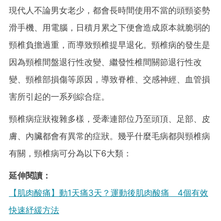
現代人不論男女老少，都會長時間使用不當的頭頸姿勢
滑手機、用電腦，日積月累之下便會造成原本就脆弱的
頸椎負擔過重，而導致頸椎提早退化。頸椎病的發生是
因為頸椎間盤退行性改變、繼發性椎間關節退行性改
變、頸椎部損傷等原因，導致脊椎、交感神經、血管損
害所引起的一系列綜合症。
頸椎病症狀複雜多樣，受牽連部位乃至頭頂、足部、皮
膚、內臟都會有異常的症狀。幾乎什麼毛病都與頸椎病
有關，頸椎病可分為以下6大類：
延伸閱讀：
【肌肉酸痛】動1天痛3天？運動後肌肉酸痛 4個有效
快速紓緩方法