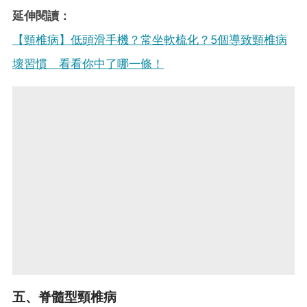
延伸閱讀：
【頸椎病】低頭滑手機？常坐軟梳化？5個導致頸椎病
壞習慣 看看你中了哪一條！
五、脊髓型頸椎病