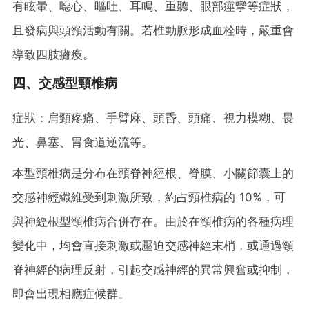
有眩暈、噁心、嘔吐、耳鳴、重聽、眼部痙攣等症狀，
且發病與頭頸活動有關。若椎動脈形成血栓時，嚴重會
導致四肢癱瘓。
四、交感型頸椎病
症狀：肩頸疼痛、手臂麻、頭昏、頭痛、視力模糊、畏
光、鼻塞、胃食道逆流等。
本型頸椎病是分布在頸脊神經根、脊膜、小關節囊上的
交感神經纖維受到刺激所致，約占頸椎病的 10%，可
與神經根型頸椎病合併存在。由於在頸椎病的各種病理
變化中，均會直接刺激或壓迫交感神經末梢，或通過頸
脊神經的病理反射，引起交感神經的異常興奮或抑制，
即會出現相應症候群。