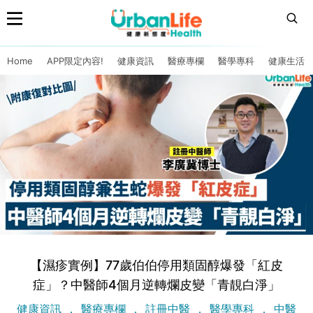
Home
APP限定內容!
健康資訊
醫療專欄
醫學專科
健康生活
【濕疹實例】77歲伯伯停用類固醇爆發「紅皮
症」？中醫師4個月逆轉爛皮變「青靚白淨」
健康資訊
醫療專欄
註冊中醫
醫學專科
中醫