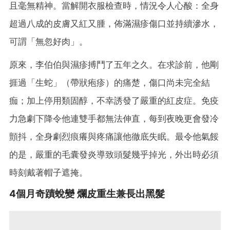
且毫無精神。當解開衣服檢查時，情況令人心酸：全身
超過八成的皮膚又紅又腫，佈滿濕疹傷口並持續滲水，
可謂「無忽好肉」。
原來，李伯伯與濕疹搏鬥了五年之久。在求診前，他剛
捱過「生蛇」（帶狀疱疹）的痛楚，傷口尚未完全結
痂；加上停用類固醇，不幸誘發了嚴重的紅皮症。免疫
力急劇下降令他連雙手都無法伸直，每到夜晚更會發冷
顫抖，全身劇烈痕癢與疼痛讓他徹底失眠。最令他氣餒
的是，嚴重的毛囊發炎導致頭髮幾乎掉光，外出時必須
時刻戴著帽子遮掩。
4個月奇蹟蛻變 爛皮重生兼長出黑髮