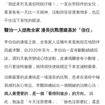
「我從來冇見過佢咁靚仔㗎！」一直在旁陪伴的女兒，
看著爸爸一天比一天精神、活動與笑容逐漸增多，也忍
不住流下喜悅的眼淚。
醫治一人拯救全家 漫長抗戰需建基於「信任」
李伯伯的康復之路，全靠家人這幾年來毫無怨言地陪伴
四處求醫。自2020年至今，李伯伯一直有斷斷續續回
診。遇到天氣突變或心情波動，皮膚偶爾會有小翻發，
但只要按時服藥，病情很快便能穩定下來並減輕藥量。
治療嚴重的皮膚病是一場漫長的抗戰，患者在過程中極
易感到灰心喪志。李醫師總結出一個關鍵的治療心法：
病人最需要的，是一個「看得到進步」的方向。
因
此，無論是「今天沒那麼癢」、「臉色沒那麼紅」還是