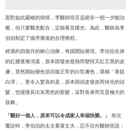
面對如此嚴峻的病情，李醫師坦言這絕非一朝一夕能治
癒，但只要醫患配合，定能看見曙光。為此，醫師為李
伯伯制定了循序漸進的合理療程。
經過約四個月的耐心治療，奇蹟開始展現。李伯伯全身
的紅腫逐漸消退，原本因發炎發熱而變得又紅又黑的皮
膚，竟然開始褪色並回復正常的白皙膚色，堪稱「青靚
白淨」。更令人驚喜的是，原本因頭皮發炎而掉光的頭
髮，也慢慢長出灰黑色的新髮，這對長者而言是極大的
鼓舞。
「醫好一個人，原來可以令成家人幸福快樂。」
有次
覆診時，李伯伯的太太看著丈夫，忍不住向醫師笑說：