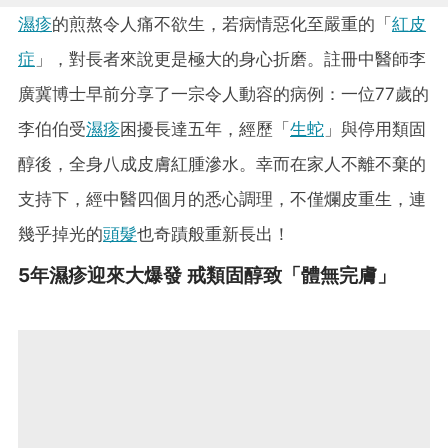
濕疹
的煎熬令人痛不欲生，若病情惡化至嚴重的「
紅皮
症
」，對長者來說更是極大的身心折磨。註冊中醫師李
廣冀博士早前分享了一宗令人動容的病例：一位77歲的
李伯伯受
濕疹
困擾長達五年，經歷「
生蛇
」與停用類固
醇後，全身八成皮膚紅腫滲水。幸而在家人不離不棄的
支持下，經中醫四個月的悉心調理，不僅爛皮重生，連
幾乎掉光的
頭髮
也奇蹟般重新長出！
5年濕疹迎來大爆發 戒類固醇致「體無完膚」