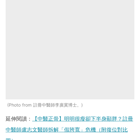
Photo from 註冊中醫師李廣冀博士。
延伸閱讀：
【中醫正骨】明明很瘦卻下半身顯胖？註冊
中醫師盧志文醫師拆解「假胯寬」危機（附復位對比