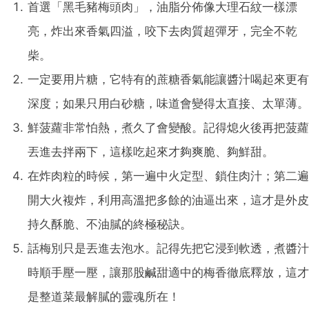
首選「黑毛豬梅頭肉」，油脂分佈像大理石紋一樣漂
亮，炸出來香氣四溢，咬下去肉質超彈牙，完全不乾
柴。
一定要用片糖，它特有的蔗糖香氣能讓醬汁喝起來更有
深度；如果只用白砂糖，味道會變得太直接、太單薄。
鮮菠蘿非常怕熱，煮久了會變酸。記得熄火後再把菠蘿
丟進去拌兩下，這樣吃起來才夠爽脆、夠鮮甜。
在炸肉粒的時候，第一遍中火定型、鎖住肉汁；第二遍
開大火複炸，利用高溫把多餘的油逼出來，這才是外皮
持久酥脆、不油膩的終極秘訣。
話梅別只是丟進去泡水。記得先把它浸到軟透，煮醬汁
時順手壓一壓，讓那股鹹甜適中的梅香徹底釋放，這才
是整道菜最解膩的靈魂所在！