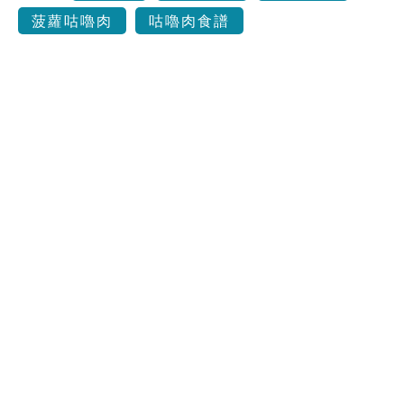
菠蘿咕嚕肉
咕嚕肉食譜