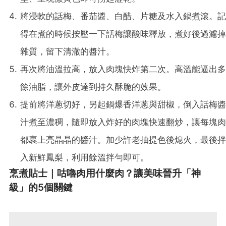
將浸軟的話梅、番茄醬、白醋、片糖及水入鍋煮滾。記
得在煮的時候按壓一下話梅讓酸味釋放，煮好後過濾掉
雜質，留下清澈的醬汁。
再次將油溫拉高，放入肉塊快炸第二次。高溫能逼出多
餘油脂，讓外皮達到持久酥脆的效果。
提前將洋蔥切好，另起鍋爆香洋蔥與甜椒，倒入話梅醬
汁煮至濃稠，隨即放入炸好的肉塊快速翻炒，讓每塊肉
都裹上亮晶晶的醬汁。加少許老抽提色後熄火，最後拌
入新鮮鳳梨，利用餘溫拌勻即可。
烹煮貼士｜咕嚕肉用什麼肉？讓美味晉升「神
級」的5個關鍵