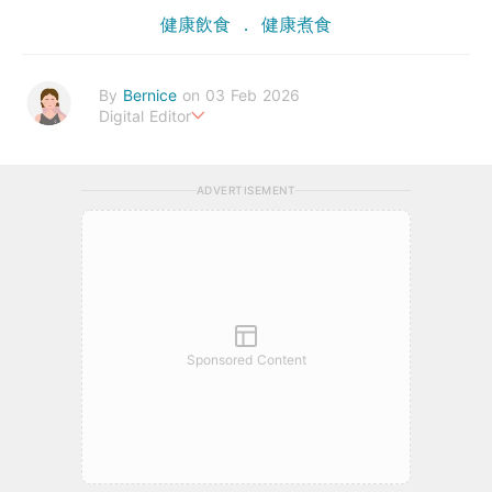
健康飲食
健康煮食
By
Bernice
on 03 Feb 2026
Digital Editor
Bernice Cheong是一位追求健康生活的資深編輯，她熱愛分享有
關醫療疾病、食物營養、運動健身等方面的內容。她以簡潔有趣的
ADVERTISEMENT
寫作方式，深入見解和實用建議贏得了讀者的廣泛好評。透過Urb
anLife Health，她致力於向大家傳遞更多健康知識，，讓大家一
起實現更健康、更幸福的生活。
bernice.cheong@urbanlifehk.com
Sponsored Content