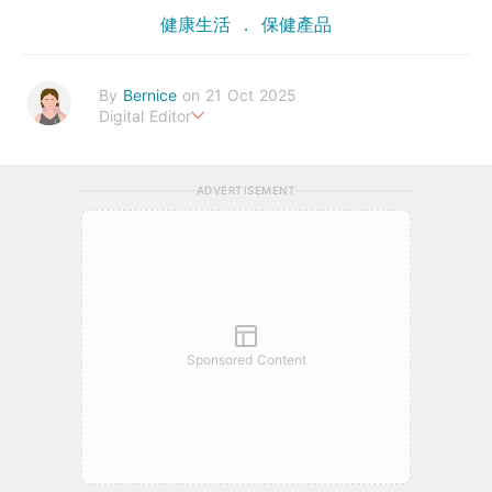
健康生活
保健產品
By
Bernice
on 21 Oct 2025
Digital Editor
Bernice Cheong是一位追求健康生活的資深編輯，她熱愛分享有
關醫療疾病、食物營養、運動健身等方面的內容。她以簡潔有趣的
ADVERTISEMENT
寫作方式，深入見解和實用建議贏得了讀者的廣泛好評。透過Urb
anLife Health，她致力於向大家傳遞更多健康知識，，讓大家一
起實現更健康、更幸福的生活。
bernice.cheong@urbanlifehk.com
Sponsored Content