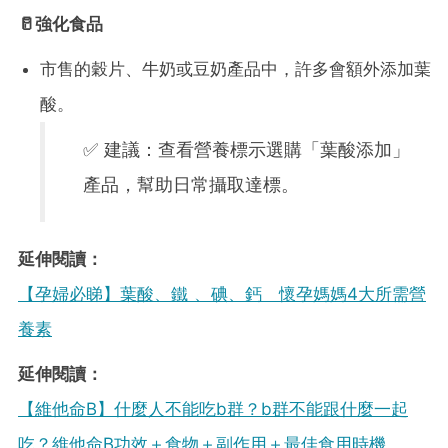
🥛強化食品
市售的穀片、牛奶或豆奶產品中，許多會額外添加葉
酸。
✅ 建議：查看營養標示選購「葉酸添加」
產品，幫助日常攝取達標。
延伸閱讀：
【孕婦必睇】葉酸、鐵 、碘、鈣 懷孕媽媽4大所需營
養素
延伸閱讀：
【維他命B】什麼人不能吃b群？b群不能跟什麼一起
吃？維他命B功效＋食物＋副作用＋最佳食用時機