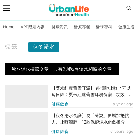
Home
APP限定內容!
健康資訊
醫療專欄
醫學專科
健康生活
標籤：
秋冬湯水
秋冬湯水標籤文章，共有2則秋冬湯水相關的文章
【粟米紅蘿蔔雪耳湯】 能潤肺止咳？可以
每日飲？粟米紅蘿蔔雪耳湯食譜＋功效＋多
種版本煮法
健康飲食
a year ago
【秋冬湯水食譜】易「凍親」要增加抵抗
力、止咳潤肺 12款保健湯水必飲推介
健康飲食
6 years ago