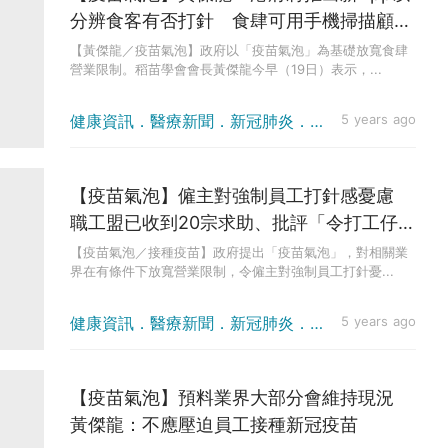
分辨食客有否打針 食肆可用手機掃描顧客
針卡料4月底實施
【黃傑龍／疫苗氣泡】政府以「疫苗氣泡」為基礎放寬食肆
營業限制。稻苗學會會長黃傑龍今早（19日）表示，...
健康資訊．醫療新聞．新冠肺炎．防疫方法
5 years ago
【疫苗氣泡】僱主對強制員工打針感憂慮
職工盟已收到20宗求助、批評「令打工仔受
罪」
【疫苗氣泡／接種疫苗】政府提出「疫苗氣泡」，對相關業
界在有條件下放寬營業限制，令僱主對強制員工打針憂...
健康資訊．醫療新聞．新冠肺炎．防疫方法
5 years ago
【疫苗氣泡】預料業界大部分會維持現況
黃傑龍：不應壓迫員工接種新冠疫苗