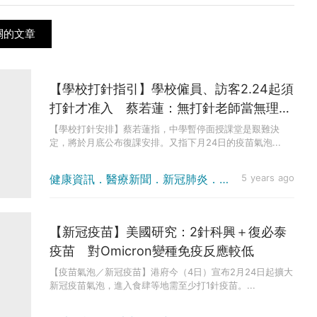
關的文章
【學校打針指引】學校僱員、訪客2.24起須
打針才准入 蔡若蓮：無打針老師當無理缺
勤
【學校打針安排】蔡若蓮指，中學暫停面授課堂是艱難決
定，將於月底公布復課安排。又指下月24日的疫苗氣泡...
健康資訊．醫療新聞．新冠肺炎．疫情消息
5 years ago
【新冠疫苗】美國研究：2針科興＋復必泰
疫苗 對Omicron變種免疫反應較低
【疫苗氣泡／新冠疫苗】港府今（4日）宣布2月24日起擴大
新冠疫苗氣泡，進入食肆等地需至少打1針疫苗。...