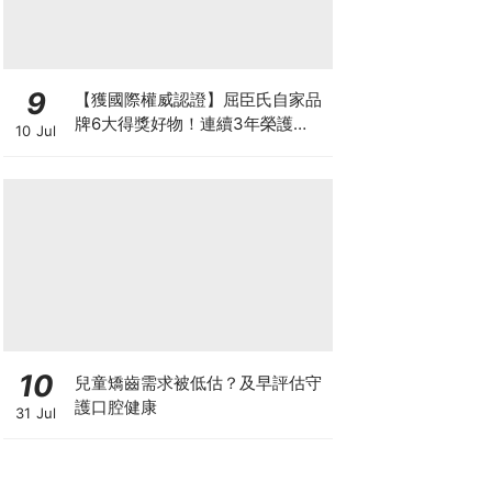
9
【獲國際權威認證】屈臣氏自家品
牌6大得獎好物！連續3年榮護
10 Jul
Monde Selection國際品質大獎
10
兒童矯齒需求被低估？及早評估守
護口腔健康
31 Jul