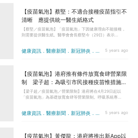
【疫苗氣泡】蔡堅：不適合接種疫苗指引不
清晰 應提供統一醫生紙格式
【蔡堅／疫苗氣泡】「疫苗氣泡」下因健康理由不能接種，
則需要提供醫生紙。醫學會會長蔡堅今（29日）表示...
健康資訊．醫療新聞．新冠肺炎．防疫方法
5 years ago
【疫苗氣泡】港府推有條件放寬食肆營業限
制 梁子超：為吸引市民接種疫苗惟措施值
得商榷
【梁子超／疫苗氣泡／營業限制】港府將在4月29日起以
「疫苗氣泡」為基礎放寬食肆等營業限制。呼吸系統專...
健康資訊．醫療新聞．新冠肺炎．防疫方法
5 years ago
【疫苗氣泡】黃傑龍：港府將推出新App以