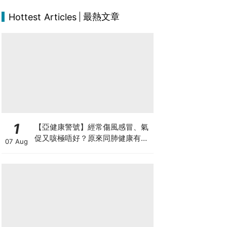
最熱文章
Hottest Articles
1
【亞健康警號】經常傷風感冒、氣
促又咳極唔好？原來同肺健康有
07 Aug
關！