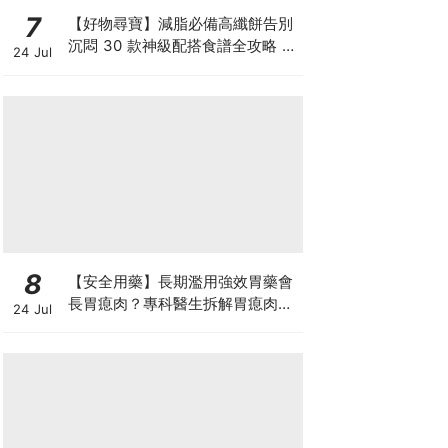
7
【好物尋寶】減脂必備高纖餅告別
沉悶 30 款神級配搭食譜全攻略 日
24 Jul
日也有好早餐！
8
【安全用藥】長期濫用強效胃藥會
長胃瘜肉？專科醫生拆解胃瘜肉癌
24 Jul
變風險與切除迷思