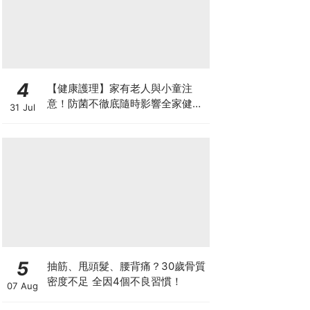
4
【健康護理】家有老人與小童注
意！防菌不徹底隨時影響全家健康
31 Jul
一文看清如何挑選正確的清潔防護
5
抽筋、甩頭髮、腰背痛？30歲骨質
密度不足 全因4個不良習慣！
07 Aug