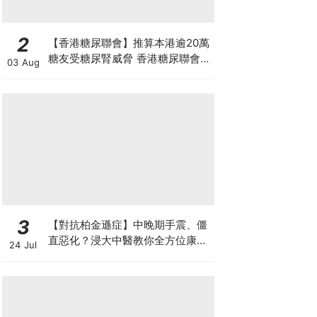
2
【香港糖尿聯會】推算本港逾20萬
糖友受糖尿腎威脅 香港糖尿聯會
03 Aug
30周年微電影《腰豆》 揭「糖友
四大僥倖心態」
3
【對抗柏金遜症】中晚期手震、僵
直惡化？浸大中醫教你全方位康復
24 Jul
自救法（附4大體質食療）