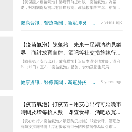
【黃傑龍／疫苗氣泡】港府日前提出以「疫苗氣泡」為基
礎，對相關處所提出有限度放寬。叙福樓集團主席、稻苗...
健康資訊．醫療新聞．新冠肺炎．疫情消息
5 years ago
【疫苗氣泡】陳肇始：未來一星期將約見業
界 商討放寬食肆、酒吧等社交措施執行細
節
【陳肇始／安心出利／放寬措施】近日本港疫情放緩，港府
昨（12日）宣布「疫苗氣泡」措施。食物及衞生局局...
健康資訊．醫療新聞．新冠肺炎．防疫方法
5 years ago
【疫苗氣泡】打疫苗＋用安心出行可延晚市
時間及增每枱人數 即查食肆、酒吧放寬防
疫措施詳情
【安心出行／疫苗氣泡／最新防疫措施】即查食肆、酒吧放
寬防疫措施詳情！港府擬放寬部份防疫措施作為吸引市...