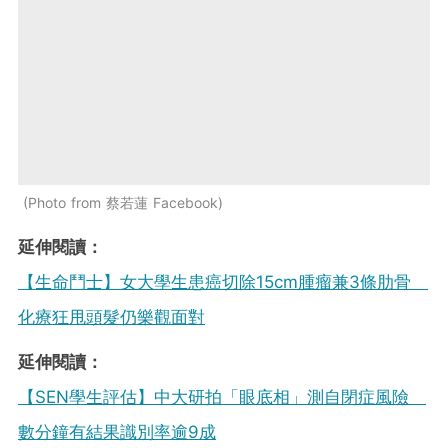
Photo from 蔡若蓮 Facebook
延伸閱讀：
【生命鬥士】女大學生患癌切除15cm腫瘤兼3條肋骨
化療狂甩頭髮仍樂觀面對
延伸閱讀：
【SEN學生評估】中大研拍「眼底相」測自閉症風險
數分鐘有結果識別率逾9成