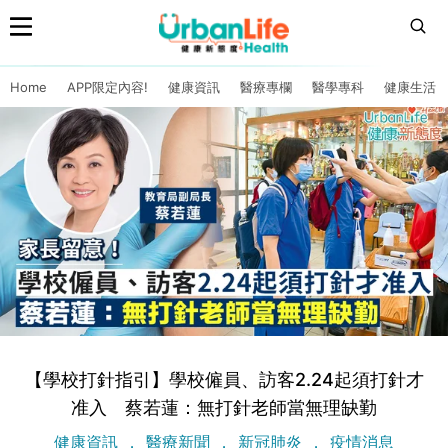
Home
APP限定內容!
健康資訊
醫療專欄
醫學專科
健康生活
【學校打針指引】學校僱員、訪客2.24起須打針才
准入 蔡若蓮：無打針老師當無理缺勤
健康資訊
醫療新聞
新冠肺炎
疫情消息