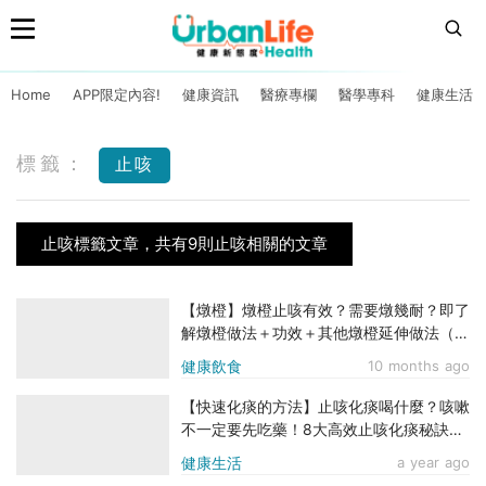
Home
APP限定內容!
健康資訊
醫療專欄
醫學專科
健康生活
標籤：
止咳
止咳標籤文章，共有9則止咳相關的文章
【燉橙】燉橙止咳有效？需要燉幾耐？即了
解燉橙做法＋功效＋其他燉橙延伸做法（附
食譜做法）
健康飲食
10 months ago
【快速化痰的方法】止咳化痰喝什麼？咳嗽
不一定要先吃藥！8大高效止咳化痰秘訣＋
4個食療推介！
健康生活
a year ago