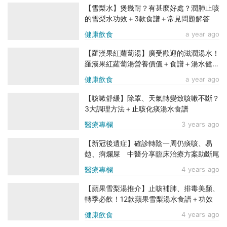
【雪梨水】煲幾耐？有甚麼好處？潤肺止咳
的雪梨水功效＋3款食譜＋常見問題解答
健康飲食
a year ago
【羅漢果紅蘿蔔湯】廣受歡迎的滋潤湯水！
羅漢果紅蘿蔔湯營養價值＋食譜＋湯水健康
貼士
健康飲食
a year ago
【咳嗽舒緩】除罩、天氣轉變致咳嗽不斷？
3大調理方法＋止咳化痰湯水食譜
醫療專欄
3 years ago
【新冠後遺症】確診轉陰一周仍痰咳、易
攰、痾爛屎 中醫分享臨床治療方案助斷尾
醫療專欄
4 years ago
【蘋果雪梨湯推介】止咳補肺、排毒美顏、
轉季必飲！12款蘋果雪梨湯水食譜＋功效
健康飲食
4 years ago