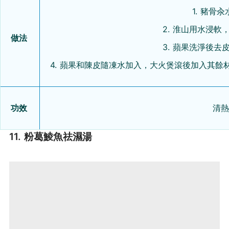
1. 豬骨
2. 淮山用水浸
做法
3. 蘋果洗淨後
4. 蘋果和陳皮隨凍水加入，大火煲滾後加入其餘
功效
清熱
11. 粉葛鯪魚祛濕湯