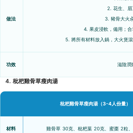
2. 花生、
做法
3. 豬骨大
4. 果皮浸軟，備用；
5. 將所有材料放入鍋，大火煲
功效
滋陰潤
4. 枇杷雞骨草瘦肉湯
枇杷雞骨草瘦肉湯（3-4人份量）
材料
雞骨草 30克、枇杷葉 20克、蜜棗 2粒、