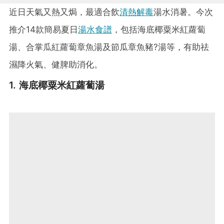
近日天氣又熱又焗，最適合飲
清熱解毒
湯水消暑。今次
推介14款簡易夏日
湯水食譜
，包括海底椰粟米紅蘿蔔
湯、合掌瓜紅蘿蔔章魚湯及節瓜章魚豬?湯等，有助祛
濕降火氣、健脾助消化。
1. 海底椰粟米紅蘿蔔湯