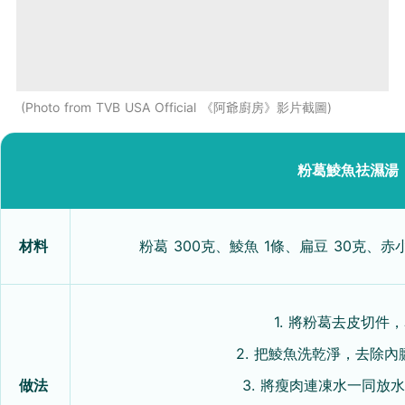
Photo from TVB USA Official 《阿爺廚房》影片截圖
粉葛鯪魚祛濕湯（
材料
粉葛 300克、鯪魚 1條、扁豆 30克、赤
1. 將粉葛去皮切
2. 把鯪魚洗乾淨，去除
做法
3. 將瘦肉連凍水一同放