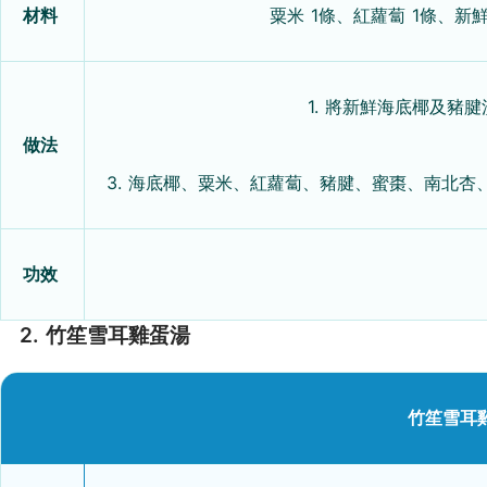
材料
粟米 1條、紅蘿蔔 1條、新鮮
1. 將新鮮海底椰及豬
做法
3. 海底椰、粟米、紅蘿蔔、豬腱、蜜棗、南北
功效
2. 竹笙雪耳雞蛋湯
竹笙雪耳