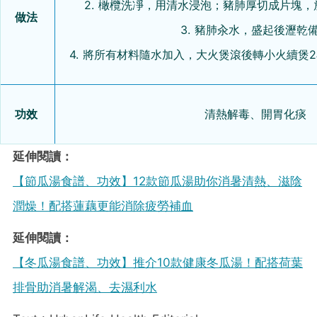
2. 橄欖洗凈，用清水浸泡；豬肺厚切成片塊
做法
3. 豬肺汆水，盛起後瀝乾
4. 將所有材料隨水加入，大火煲滾後轉小火續煲
功效
清熱解毒、開胃化痰
延伸閱讀：
【節瓜湯食譜、功效】12款節瓜湯助你消暑清熱、滋陰
潤燥！配搭蓮藕更能消除疲勞補血
延伸閱讀：
【冬瓜湯食譜、功效】推介10款健康冬瓜湯！配搭荷葉
排骨助消暑解渴、去濕利水