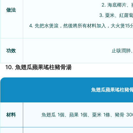
2. 海底椰片
做法
3. 粟米、紅蘿
4. 先把水煲滾，然後將所有材料加入，大火煲1
功效
止咳潤肺
10. 魚翅瓜蘋果瑤柱豬骨湯
魚翅瓜蘋果瑤柱豬骨
材料
魚翅瓜 1個、蘋果 1個、粟米 1條、豬骨 3