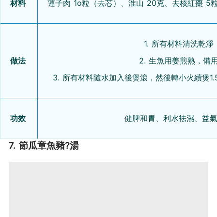
材料
蓮子肉 1o粒（去芯）、淮山 20克、去核紅棗 5
1. 所有材料清洗乾淨
做法
2. 生魚用姜煎熟，備
3. 所有材料隨水加入後煲滾，然後轉小火續煲1
功效
健脾和胃、利水袪濕、益
7. 節瓜章魚豬?湯