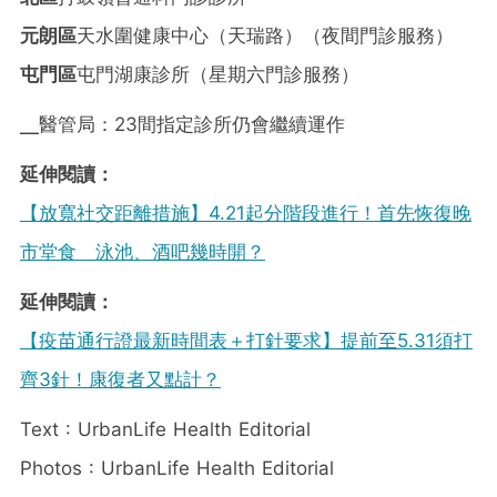
元朗區
天水圍健康中心（天瑞路）（夜間門診服務）
屯門區
屯門湖康診所（星期六門診服務）
╴醫管局：23間指定診所仍會繼續運作
延伸閱讀：
【放寬社交距離措施】4.21起分階段進行！首先恢復晚
市堂食 泳池、酒吧幾時開？
延伸閱讀：
【疫苗通行證最新時間表＋打針要求】提前至5.31須打
齊3針！康復者又點計？
Text : UrbanLife Health Editorial
Photos : UrbanLife Health Editorial