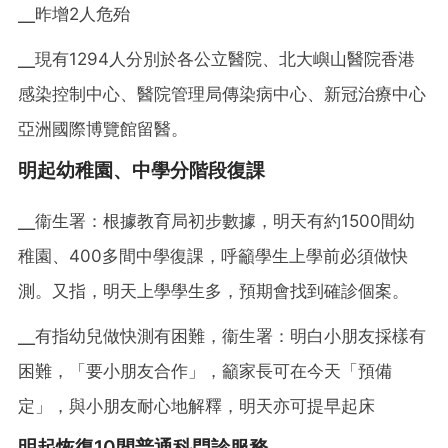
╴昨增2人危殆
╴現有1294人分別於各公立醫院、北大嶼山醫院香港
感染控制中心、醫院管理局傳染病中心、新冠治療中心
亞洲國際博覽館留醫。
明起幼稚園、中學分階段復課
╴衞生署：根據教育局初步數據，明天有約1500間幼
稚園、400多間中學復課，呼籲學生上學前必須做快
測。又指，明天上學學生多，預期會找到確診個案。
╴有指幼兒做快測有困難，衞生署：明白小朋友採樣有
困難，「要小朋友合作」，籲家長可在今天「預備
定」，與小朋友耐心地解釋，明天亦可提早起床
明起恢復10間普通科門診服務