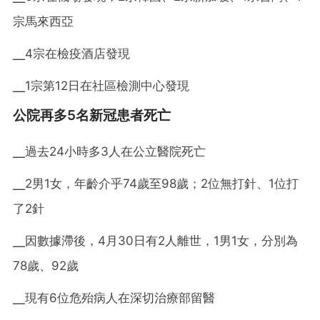
宗馬來西亞
╴4宗在檢疫酒店發現
╴1宗第12日在社區檢測中心發現
公院再多5名新冠患者死亡
╴過去24小時多3人在公立醫院死亡
╴2男1女，年齡介乎74歲至98歲；2位無打針、1位打
了2針
╴因數據滯後，4月30日有2人離世，1男1女，分別為
78歲、92歲
╴現有6位危殆病人在深切治療部留醫