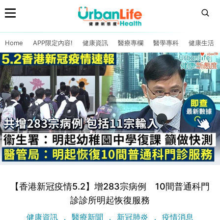
Home
APP限定內容!
健康資訊
醫療專欄
醫學專科
健康生活
【香港新冠疫情5.2】增283宗病例 10間普通科門
診診所明起恢復服務
健康資訊
醫療新聞
新冠肺炎
疫情消息