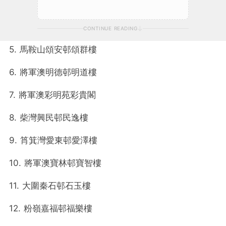
CONTINUE READING
5. 馬鞍山頌安邨頌群樓
6. 將軍澳明德邨明道樓
7. 將軍澳彩明苑彩貴閣
8. 柴灣興民邨民逸樓
9. 筲箕灣愛東邨愛澤樓
10. 將軍澳寶林邨寶智樓
11. 大圍秦石邨石玉樓
12. 粉嶺嘉福邨福樂樓