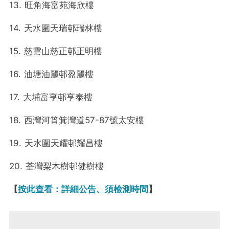
13. 旺角海富苑海欣樓
14. 天水圍天瑞邨瑞林樓
15. 慈雲山慈正邨正明樓
16. 油塘油麗邨盈麗樓
17. 大埔富亨邨亨泰樓
18. 西灣河筲箕灣道57-87號太安樓
19. 天水圍天耀邨耀昌樓
20. 荃灣梨木樹邨健樹樓
【
按此查看：詳細公告、須檢測時間
】