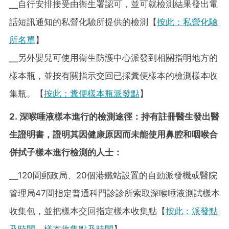
╴自行安排接受由衞生署認可，並可就檢測結果發出電
話短訊通知的私營化驗所提供的檢測【
按此：私營化驗
所名單
】
╴另外嬰兒可使用衞生防護中心派發到相關指明地方的
樣本瓶，並按有關指示交回已採糞便樣本的檢測樣本收
集瓶。【
按此：糞便樣本瓶派發點
】
2. 深喉唾液樣本進行的檢測途徑：持有註冊醫生發出醫
生證明書，證明其因健康原因而未能使用鼻腔和咽喉合
併拭子樣本進行檢測的人士：
╴120間郵政局、20個港鐵站設置的自動派發機或醫院
管理局47間指定普通科門診診所索取深喉唾液測試樣本
收集包，並把樣本交回指定樣本收集點【
按此：派發點
及時間、樣本收集點及時間
】