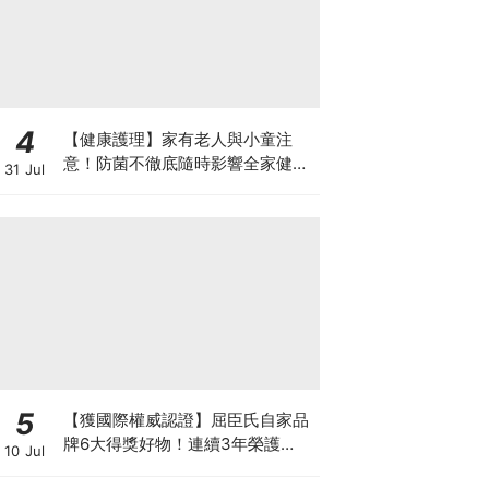
4
【健康護理】家有老人與小童注
意！防菌不徹底隨時影響全家健康
31 Jul
一文看清如何挑選正確的清潔防護
5
【獲國際權威認證】屈臣氏自家品
牌6大得獎好物！連續3年榮護
10 Jul
Monde Selection國際品質大獎