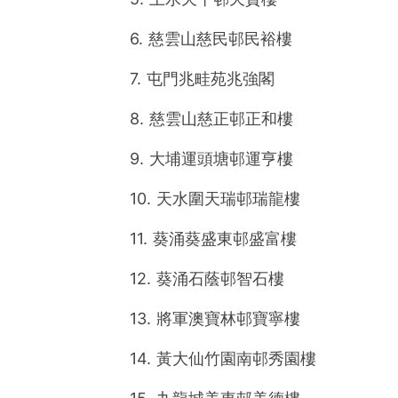
6. 慈雲山慈民邨民裕樓
7. 屯門兆畦苑兆強閣
8. 慈雲山慈正邨正和樓
9. 大埔運頭塘邨運亨樓
10. 天水圍天瑞邨瑞龍樓
11. 葵涌葵盛東邨盛富樓
12. 葵涌石蔭邨智石樓
13. 將軍澳寶林邨寶寧樓
14. 黃大仙竹園南邨秀園樓