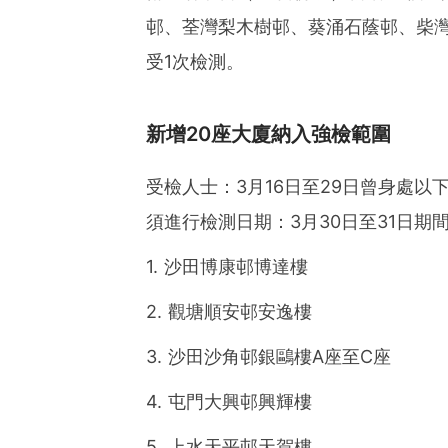
邨、荃灣梨木樹邨、葵涌石蔭邨、柴灣
受1次檢測。
新增20座大廈納入強檢範圍
受檢人士：3月16日至29日曾身處以下
須進行檢測日期：3月30日至31日期
1. 沙田博康邨博達樓
2. 觀塘順安邨安逸樓
3. 沙田沙角邨銀鷗樓A座至C座
4. 屯門大興邨興輝樓
5. 上水天平邨天賀樓