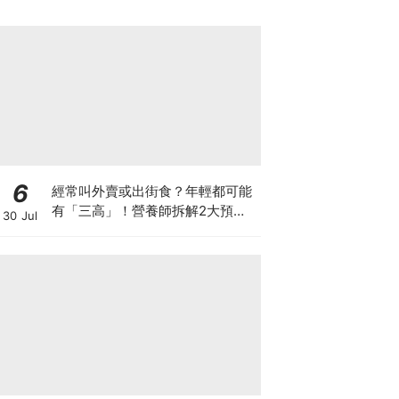
6
經常叫外賣或出街食？年輕都可能
有「三高」！營養師拆解2大預防
30 Jul
關鍵