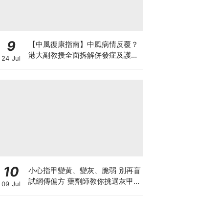
9
【中風復康指南】中風病情反覆？
港大副教授全面拆解併發症及護理
24 Jul
對策 助患者穩步復康
10
小心指甲變黃、變灰、脆弱 別再盲
試網傳偏方 藥劑師教你挑選灰甲產
09 Jul
品3大黃金法則