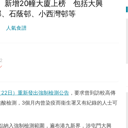
9】新增20幢大廈上榜 包括大興
邨、石蔭邨、小西灣邨等
人氣食譜
2
最重要。期待與您一起實現健康生活新態度。
（22日）重新發出強制檢測公告
，要求曾到訪較高傳
核酸檢測，3個月內曾染疫而衞生署又有紀錄的人士可
地點納入強制檢測範圍，遍布港九新界，涉屯門大興