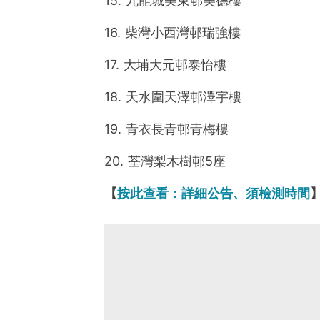
15. 九龍城美東邨美德樓
16. 柴灣小西灣邨瑞強樓
17. 大埔大元邨泰怡樓
18. 天水圍天澤邨澤宇樓
19. 青衣長青邨青梅樓
20. 荃灣梨木樹邨5座
【
按此查看：詳細公告、須檢測時間