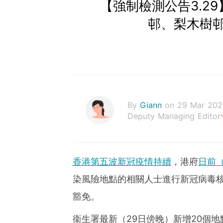
【強制檢測公告3.2
邨、梨木樹
By
Giann
on 29 Mar 202
Deputy Managing Editor
人生無需太完美，健康快樂
香港第五波新冠疫情持續
，港府
日前
染風險地點的相關人士進行新冠病毒
豁免。
衞生署最新（29日傍晚）新增20個