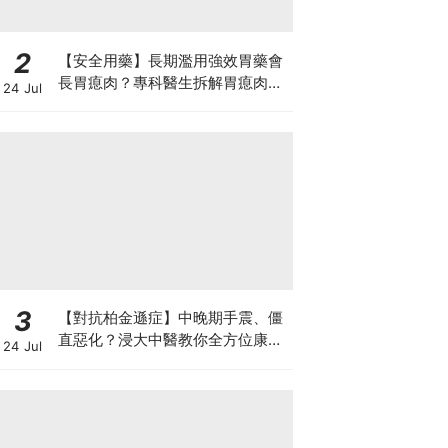
2
【安全用藥】長期濫用強效胃藥會
長胃瘜肉？專科醫生拆解胃瘜肉癌
24 Jul
變風險與切除迷思
3
【對抗柏金遜症】中晚期手震、僵
直惡化？浸大中醫教你全方位康復
24 Jul
自救法（附4大體質食療）