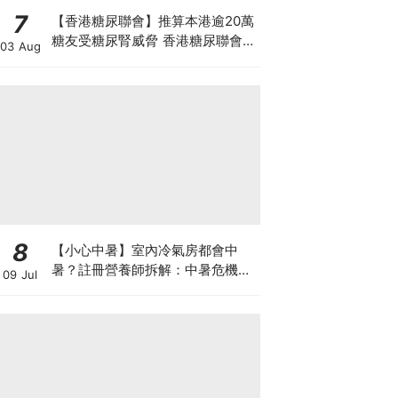
7
【香港糖尿聯會】推算本港逾20萬
糖友受糖尿腎威脅 香港糖尿聯會
03 Aug
30周年微電影《腰豆》 揭「糖友
四大僥倖心態」
8
【小心中暑】室內冷氣房都會中
暑？註冊營養師拆解：中暑危機及
09 Jul
正確補水 平衡電解質