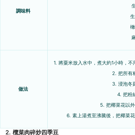
調味料
生
橄
1. 將粟米放入水中，煮大約1小時，
2. 把所
3. 浸泡
做法
4. 把
5. 把椰菜花
6. 素上湯煮至沸騰後，把椰菜
2. 欖菜肉碎炒四季豆