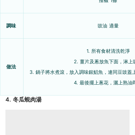
辣椒 1條
調味
豉油 適量
1. 所有食材清洗乾淨
2. 薑片及蔥放魚下面，淋上
做法
3. 鍋子將水煮滾，放入調味銀鯧魚，連同豆豉蓋上
4. 最後擺上蔥花，灑上熟油
4. 冬瓜蜆肉湯