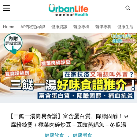
Home
APP限定內容!
健康資訊
醫療專欄
醫學專科
健康生活
【三餸一湯簡易食譜】富含蛋白質、降膽固醇！豆
腐粉絲煲＋欖菜肉碎炒豆＋豆豉蒸鯧魚＋冬瓜湯
健康飲食
健康煮食