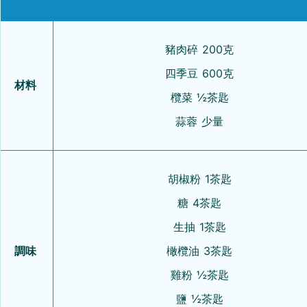
豬肉碎 200克
四季豆 600克
材料
欖菜 ½茶匙
蒜蓉 少量
胡椒粉 1茶匙
糖 4茶匙
生抽 1茶匙
調味
橄欖油 3茶匙
雞粉 ½茶匙
鹽 ½茶匙