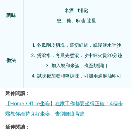
米酒 1湯匙
調味
鹽、糖、麻油 適量
1. 冬瓜削皮切塊，薑切細絲，蜆浸鹽水吐沙
2. 煲滾水，冬瓜先煮滾，收中細火煲20分鐘
做法
3. 加入蜆和米酒，煮至蜆開口
4. 試味後加糖和鹽調味，可加兩滴麻油即可
延伸閱讀：
【Home Office坐姿】在家工作都要坐得正確！4個步
驟教你維持良好坐姿、告別腰痠背痛
延伸閱讀：