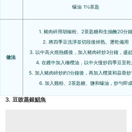
蠔油 1½茶匙
1. 豬肉碎用胡椒粉、2茶匙糖和生抽醃20分
2. 將四季豆洗淨並切段後焯熟。瀝乾備用
3. 以中高火燒熱鑊後，加入豬肉碎炒3分鐘，盛
做法
4. 在鑊中加入橄欖油，以中火慢炒四季豆至乾
5. 加入豬肉碎炒約1分鐘後，再加入欖菜和蒜蓉炒
6. 加入雞粉、2茶匙糖、鹽和蠔油，炒勻即
3. 豆豉蒸銀鯧魚