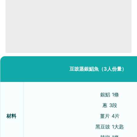
豆豉蒸銀鯧魚（3人份量）
銀鯧 1條
蔥 3段
材料
薑片 4片
黑豆豉 1大匙