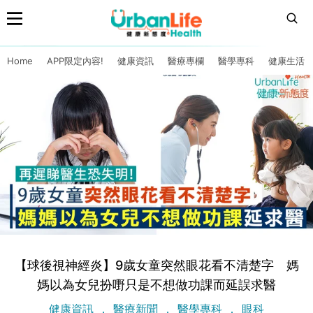
Home
APP限定內容!
健康資訊
醫療專欄
醫學專科
健康生活
【球後視神經炎】9歲女童突然眼花看不清楚字 媽
媽以為女兒扮嘢只是不想做功課而延誤求醫
健康資訊
醫療新聞
醫學專科
眼科