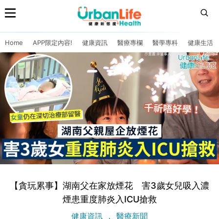
Home
APP限定內容!
健康資訊
醫療專欄
醫學專科
健康生活
【貪玩累事】湖南父在家放煙花 害3歲女兒吸入濃
煙患重度肺炎入ICU搶救
健康資訊
醫療新聞