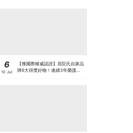
6
【獲國際權威認證】屈臣氏自家品
牌6大得獎好物！連續3年榮護
10 Jul
Monde Selection國際品質大獎