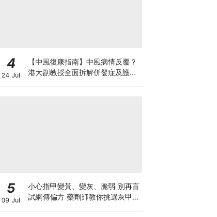
4
【中風復康指南】中風病情反覆？
港大副教授全面拆解併發症及護理
24 Jul
對策 助患者穩步復康
5
小心指甲變黃、變灰、脆弱 別再盲
試網傳偏方 藥劑師教你挑選灰甲產
09 Jul
品3大黃金法則