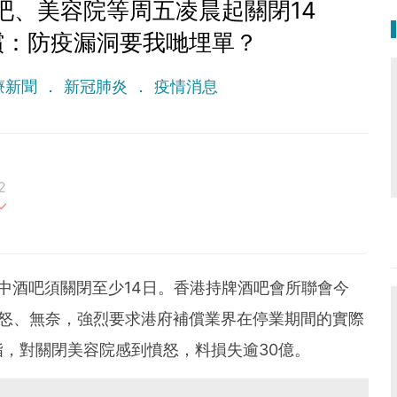
吧、美容院等周五凌晨起關閉14
償：防疫漏洞要我哋埋單？
療新聞
新冠肺炎
疫情消息
2
最重要。期待與您一起實現健康生活新態度。
中酒吧須關閉至少14日。香港持牌酒吧會所聯會今
憤怒、無奈，強烈要求港府補償業界在停業期間的實際
，對關閉美容院感到憤怒，料損失逾30億。