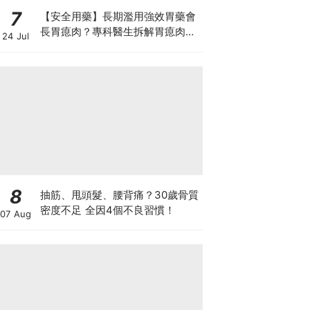
7
【安全用藥】長期濫用強效胃藥會
長胃瘜肉？專科醫生拆解胃瘜肉癌
24 Jul
變風險與切除迷思
8
抽筋、甩頭髮、腰背痛？30歲骨質
密度不足 全因4個不良習慣！
07 Aug