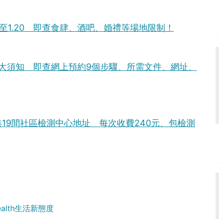
至1.20 即查食肆、酒吧、婚禮等場地限制！
大須知 即查網上預約9個步驟、所需文件、網址、
19間社區檢測中心地址 每次收費240元、包檢測
Health生活新態度