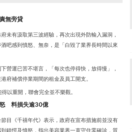
責無旁貸
港府未有汲取第三波經驗，再次出現外防輸入漏洞，
停酒吧感到憤怒、無奈，是「白毀了業界長時間以來
制下營運已苦不堪言，「每次也停得快，放得慢」，
促港府補償停業期間的租金及員工開支。
能得以重開，聯會完全並不樂觀。
怒 料損失逾30億
台節目《千禧年代》表示，政府在宣布措施前並沒有
感到錯愕及憤怒，指出美容業界一直守住零確診，質