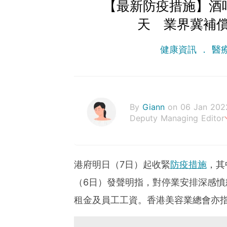
【最新防疫措施】酒
天 業界冀補
健康資訊
醫
By
Giann
on 06 Jan 202
Deputy Managing Editor
人生無需太完美，健康快樂
港府明日（7日）起收緊
防疫措施
，其
（6日）發聲明指，對停業安排深感
租金及員工工資。香港美容業總會亦指