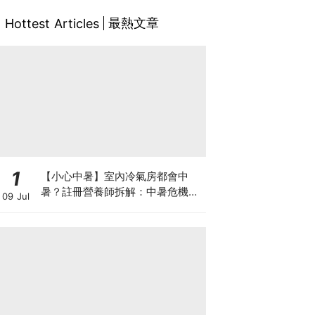
最熱文章
Hottest Articles
1
【小心中暑】室內冷氣房都會中
暑？註冊營養師拆解：中暑危機及
09 Jul
正確補水 平衡電解質