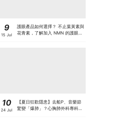
9
護眼產品如何選擇？ 不止葉黃素與
花青素，了解加入 NMN 的護眼方
15 Jul
案
10
【夏日狂歡隱患】去船P、音樂節
驚變「爆肺」？心胸肺外科專科醫
24 Jul
生拆解高瘦男消暑危機