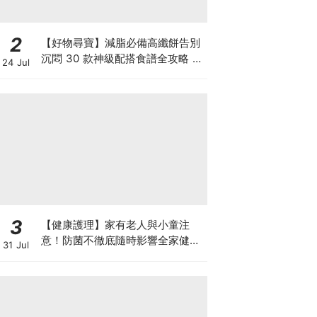
2
【好物尋寶】減脂必備高纖餅告別
沉悶 30 款神級配搭食譜全攻略 日
24 Jul
日也有好早餐！
3
【健康護理】家有老人與小童注
意！防菌不徹底隨時影響全家健康
31 Jul
一文看清如何挑選正確的清潔防護