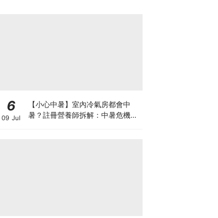
6
【小心中暑】室內冷氣房都會中
暑？註冊營養師拆解：中暑危機及
09 Jul
正確補水 平衡電解質