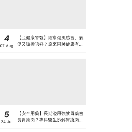
4
【亞健康警號】經常傷風感冒、氣
促又咳極唔好？原來同肺健康有
07 Aug
關！
5
【安全用藥】長期濫用強效胃藥會
長胃瘜肉？專科醫生拆解胃瘜肉癌
24 Jul
變風險與切除迷思