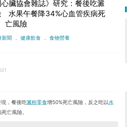
國心臟協會雜誌》研究：餐後吃澱
險 水果午餐降34%心血管疾病死
亡風險
療新聞
健康飲食
食物營養
021
發現，餐後吃
澱粉零食
增50%死亡風險，反之吃以
水
病死亡風險。