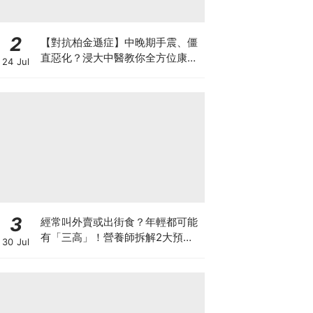
2
【對抗柏金遜症】中晚期手震、僵
直惡化？浸大中醫教你全方位康復
24 Jul
自救法（附4大體質食療）
3
經常叫外賣或出街食？年輕都可能
有「三高」！營養師拆解2大預防
30 Jul
關鍵