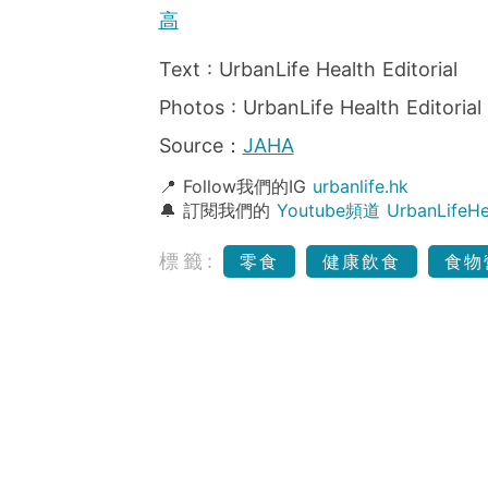
高
Text : UrbanLife Health Editorial
Photos : UrbanLife Health Editorial
Source：
JAHA
📍 Follow我們的IG
urbanlife.hk
🔔 訂閱我們的
Youtube頻道 UrbanLife
標籤:
零食
健康飲食
食物