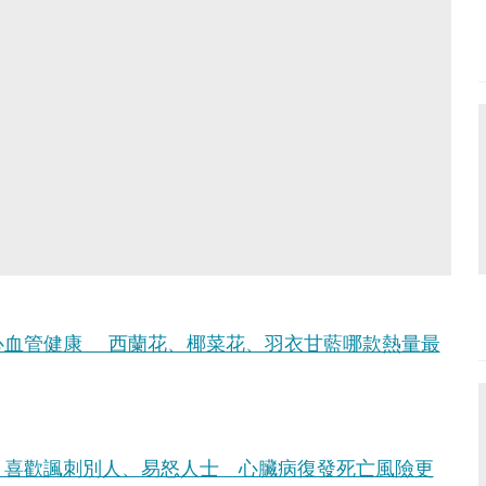
心血管健康 西蘭花、椰菜花、羽衣甘藍哪款熱量最
：喜歡諷刺別人、易怒人士 心臟病復發死亡風險更