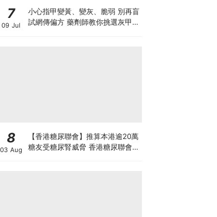
7
小心指甲變黃、變灰、脆弱 別再盲
試網傳偏方 藥劑師教你挑選灰甲產
09 Jul
品3大黃金法則
8
【香港糖尿聯會】推算本港逾20萬
糖友受糖尿腎威脅 香港糖尿聯會
03 Aug
30周年微電影《腰豆》 揭「糖友
四大僥倖心態」