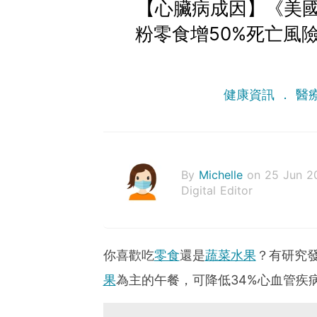
【心臟病成因】《美
粉零食增50%死亡風
健康資訊
醫
By
Michelle
on 25 Jun 2
Digital Editor
你喜歡吃
零食
還是
蔬菜水果
？有研究
果
為主的午餐，可降低34%心血管疾