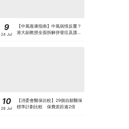
9
【中風復康指南】中風病情反覆？
港大副教授全面拆解併發症及護理
24 Jul
對策 助患者穩步復康
10
【消委會醫保比較】29個自願醫保
標準計劃比較 保費差距逾2倍
28 Jul