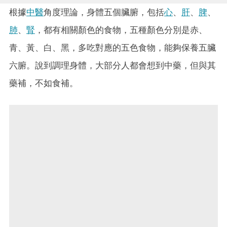
根據
中醫
角度理論，身體五個臟腑，包括
心
、
肝
、
脾
、
肺
、
腎
，都有相關顏色的食物，五種顏色分別是赤、
青、黃、白、黑，多吃對應的五色食物，能夠保養五臟
六腑。說到調理身體，大部分人都會想到中藥，但與其
藥補，不如食補。