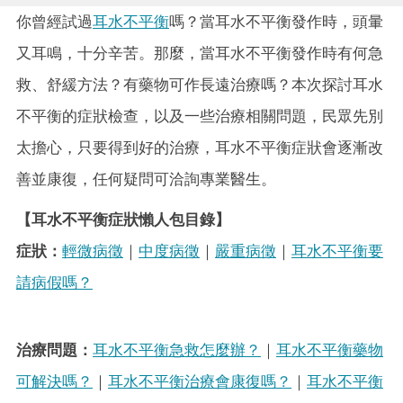
你曾經試過
耳水不平衡
嗎？當耳水不平衡發作時，頭暈
又耳鳴，十分辛苦。那麼，當耳水不平衡發作時有何急
救、舒緩方法？有藥物可作長遠治療嗎？本次探討耳水
不平衡的症狀檢查，以及一些治療相關問題，民眾先別
太擔心，只要得到好的治療，耳水不平衡症狀會逐漸改
善並康復，任何疑問可洽詢專業醫生。
【耳水不平衡症狀懶人包目錄】
症狀：
輕微病徵
｜
中度病徵
｜
嚴重病徵
｜
耳水不平衡要
請病假嗎？
治療問題：
耳水不平衡急救怎麼辦？
｜
耳水不平衡藥物
可解決嗎？
｜
耳水不平衡治療會康復嗎？
｜
耳水不平衡