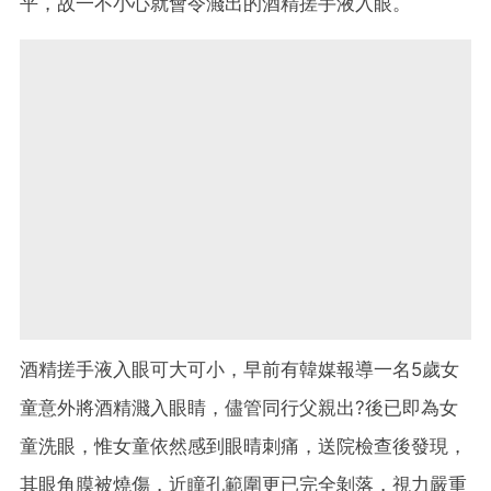
平，故一不小心就會令濺出的酒精搓手液入眼。
酒精搓手液入眼可大可小，早前有韓媒報導一名5歲女
童意外將酒精濺入眼睛，儘管同行父親出?後已即為女
童洗眼，惟女童依然感到眼晴刺痛，送院檢查後發現，
其眼角膜被燒傷，近瞳孔範圍更已完全剝落，視力嚴重