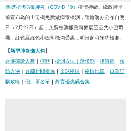
新型冠狀病毒肺炎（COVID-19）
疫情持續。繼政府早
前宣布為的士司機免費做病毒檢測，運輸署亦公布自明
日（7月27日）起，免費檢測服務將擴展至公共小巴司
機，紅色及綠色小巴司機均受惠，明日起可預約檢測。
【
新型肺炎懶人包
】
香港確診人數
｜
症狀
｜
檢測方法｜
潛伏期
｜
後遺症
｜
預
防方法
｜
各國封關措施
｜
全球疫情
｜
疫情地圖
｜
口罩訂
購攻略
｜
假口罩名單
｜
外賣優惠碼合集