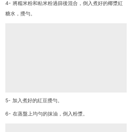
4- 將糯米粉和粘米粉過篩後混合，倒入煮好的椰漿紅
糖水，攪勻。
5- 加入煮好的紅豆攪勻。
6- 在蒸盤上均勻的抹油，倒入粉漿。