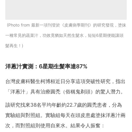
Photo from 最新一項刊登於《皮膚病學期刊》的研究發現，塗抹
一種常見的蔬菜汁，功效竟猶如天然生髮水，短短6星期便能讓頭
髮再生！
洋蔥汁實測：6星期生髮率達87%
台灣皮膚科醫生柯博桓近日分享這項突破性研究，指出
「洋蔥汁」具有治療圓禿（俗稱鬼剃頭）的驚人潛力。
該研究找來38名平均年齡約22.7歲的圓禿患者，分為
實驗組與對照組。實驗組每天在頭皮患處塗抹洋蔥汁兩
次，而對照組則使用自來水。結果令人振奮：