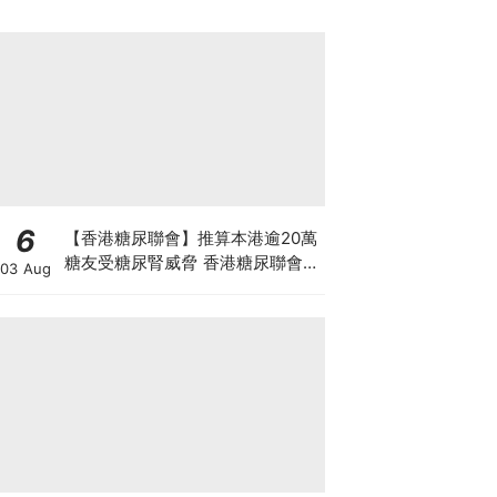
6
【香港糖尿聯會】推算本港逾20萬
糖友受糖尿腎威脅 香港糖尿聯會
03 Aug
30周年微電影《腰豆》 揭「糖友
四大僥倖心態」