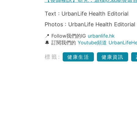
Text : UrbanLife Health Editorial
Photos : UrbanLife Health Editorial
📍 Follow我們的IG
urbanlife.hk
🔔 訂閱我們的
Youtube頻道 UrbanLife
標籤:
健康生活
健康資訊