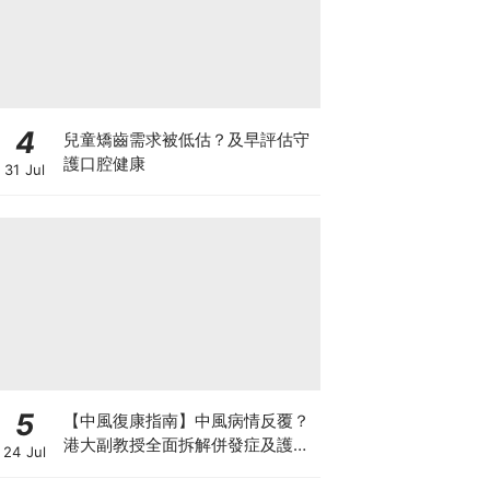
4
兒童矯齒需求被低估？及早評估守
護口腔健康
31 Jul
5
【中風復康指南】中風病情反覆？
港大副教授全面拆解併發症及護理
24 Jul
對策 助患者穩步復康