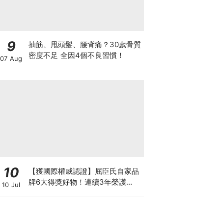
9
抽筋、甩頭髮、腰背痛？30歲骨質
密度不足 全因4個不良習慣！
07 Aug
10
【獲國際權威認證】屈臣氏自家品
牌6大得獎好物！連續3年榮護
10 Jul
Monde Selection國際品質大獎