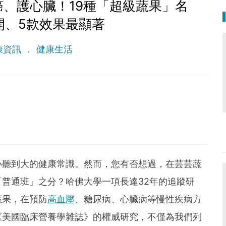
癌、護心臟！19種「超級蔬果」名
開、5款效果最顯著
康資訊
健康生活
 lethal as a germ.
小聽到大的健康常識。然而，您有否想過，在芸芸蔬
普通班」之分？哈佛大學一項長達32年的追蹤研
蔬果，在預防
高血壓
、糖尿病、心臟病等慢性疾病方
《美國臨床營養學雜誌》的權威研究，不僅為我們列