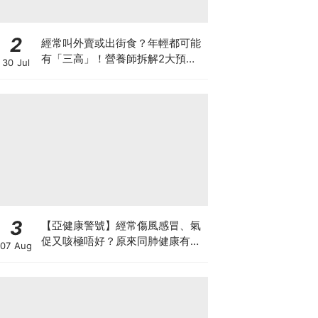
2
經常叫外賣或出街食？年輕都可能
有「三高」！營養師拆解2大預防
30 Jul
關鍵
3
【亞健康警號】經常傷風感冒、氣
促又咳極唔好？原來同肺健康有
07 Aug
關！