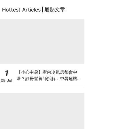
最熱文章
Hottest Articles
1
【小心中暑】室內冷氣房都會中
暑？註冊營養師拆解：中暑危機及
09 Jul
正確補水 平衡電解質