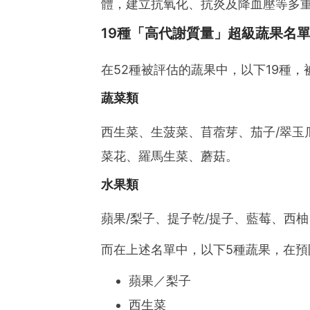
體，建立抗氧化、抗炎及降血壓等多
19種「高代謝質量」超級蔬果名
在52種被評估的蔬果中，以下19種
蔬菜類
西生菜、生菠菜、苜蓿芽、茄子/翠玉
菜花、羅馬生菜、蘑菇。
水果類
蘋果/梨子、提子乾/提子、藍莓、西
而在上述名單中，以下5種蔬果，在預
蘋果／梨子
西生菜