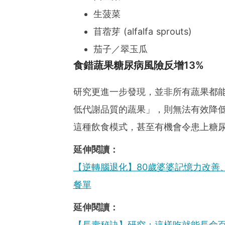
生菠菜
苜蓿芽 (alfalfa sprouts)
茄子／翠玉瓜
食錯蔬果糖尿病風險反增13%
研究更進一步發現，並非所有蔬果都
低代謝品質的蔬果」，則無法有效降
這種飲食模式，甚至有機會令患上糖尿
延伸閱讀：
【逆轉腦退化】80歲婆婆記憶力改善
餐單
延伸閱讀：
【長壽秘訣】研究：這樣吃就能長命百