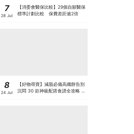
7
【消委會醫保比較】29個自願醫保
標準計劃比較 保費差距逾2倍
28 Jul
8
【好物尋寶】減脂必備高纖餅告別
沉悶 30 款神級配搭食譜全攻略 日
24 Jul
日也有好早餐！