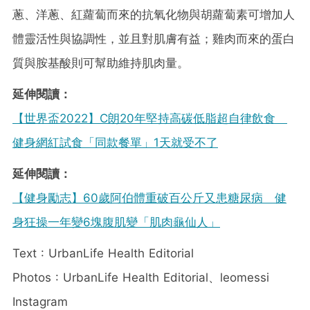
蔥、洋蔥、紅蘿蔔而來的抗氧化物與胡蘿蔔素可增加人
體靈活性與協調性，並且對肌膚有益；雞肉而來的蛋白
質與胺基酸則可幫助維持肌肉量。
延伸閱讀：
【世界盃2022】C朗20年堅持高碳低脂超自律飲食
健身網紅試食「同款餐單」1天就受不了
延伸閱讀：
【健身勵志】60歲阿伯體重破百公斤又患糖尿病 健
身狂操一年變6塊腹肌變「肌肉龜仙人」
Text : UrbanLife Health Editorial
Photos : UrbanLife Health Editorial、leomessi
Instagram