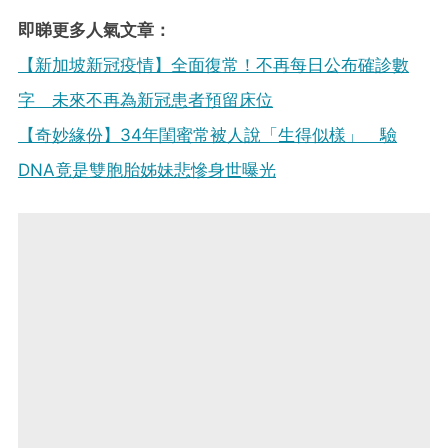
即睇更多人氣文章：
【新加坡新冠疫情】全面復常！不再每日公布確診數
字 未來不再為新冠患者預留床位
【奇妙緣份】34年閨蜜常被人說「生得似樣」 驗
DNA竟是雙胞胎姊妹悲慘身世曝光