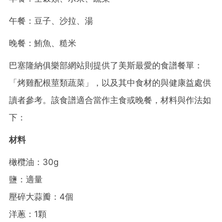
午餐：豆子、沙拉、湯
晚餐：鮪魚、糙米
巴塞隆納俱樂部網站則提供了美斯最愛的食譜餐單：
「烤雞配根莖類蔬菜」，以及其中食材的與健康益處供
讀者參考。該食譜適合當作主食或晚餐，材料與作法如
下：
材料
橄欖油：30g
鹽：適量
壓碎大蒜瓣：4個
洋蔥：1顆