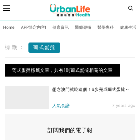
Home
APP限定內容!
健康資訊
醫療專欄
醫學專科
健康生活
標籤：
葡式蛋撻
葡式蛋撻標籤文章，共有1則葡式蛋撻相關的文章
想念澳門就吃這個！6步完成葡式蛋撻～
人氣食譜
7 years ago
訂閱我們的電子報