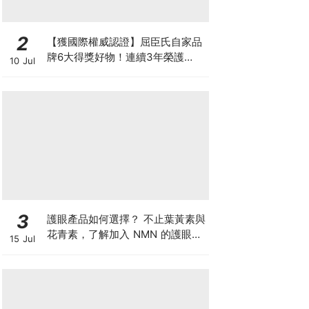
2
【獲國際權威認證】屈臣氏自家品
牌6大得獎好物！連續3年榮護
10 Jul
Monde Selection國際品質大獎
3
護眼產品如何選擇？ 不止葉黃素與
花青素，了解加入 NMN 的護眼方
15 Jul
案