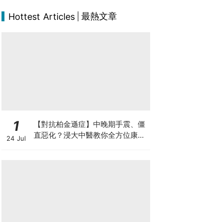
最熱文章
Hottest Articles
1
【對抗柏金遜症】中晚期手震、僵
直惡化？浸大中醫教你全方位康復
24 Jul
自救法（附4大體質食療）