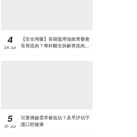
4
【安全用藥】長期濫用強效胃藥會
長胃瘜肉？專科醫生拆解胃瘜肉癌
24 Jul
變風險與切除迷思
5
兒童矯齒需求被低估？及早評估守
護口腔健康
31 Jul