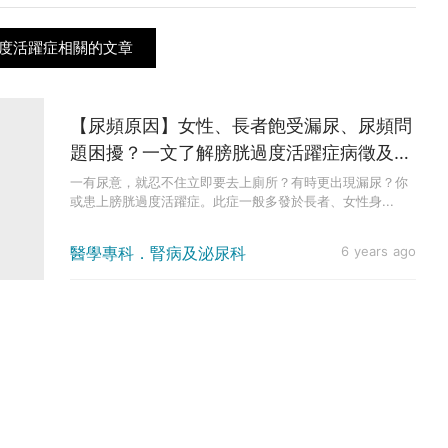
過度活躍症相關的文章
【尿頻原因】女性、長者飽受漏尿、尿頻問
題困擾？一文了解膀胱過度活躍症病徵及治
療方法
一有尿意，就忍不住立即要去上廁所？有時更出現漏尿？你
或患上膀胱過度活躍症。此症一般多發於長者、女性身...
醫學專科．腎病及泌尿科
6 years ago