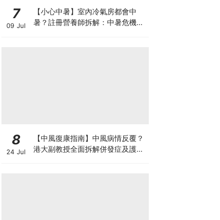
7
【小心中暑】室內冷氣房都會中
暑？註冊營養師拆解：中暑危機及
09 Jul
正確補水 平衡電解質
8
【中風復康指南】中風病情反覆？
港大副教授全面拆解併發症及護理
24 Jul
對策 助患者穩步復康