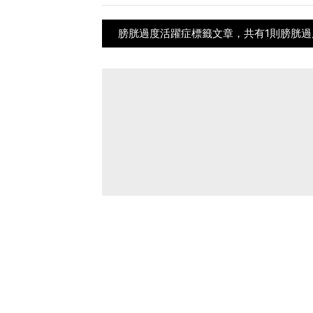
膀胱過度活躍症標籤文章，共有1則膀胱