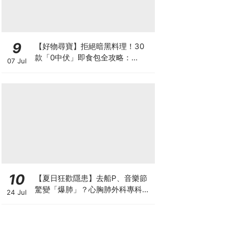
9
【好物尋寶】拒絕暗黑料理！30
款「0中伏」即食包全攻略：
07 Jul
MUJI、DONKI、M&S 神級Menu
配搭
10
【夏日狂歡隱患】去船P、音樂節
驚變「爆肺」？心胸肺外科專科醫
24 Jul
生拆解高瘦男消暑危機