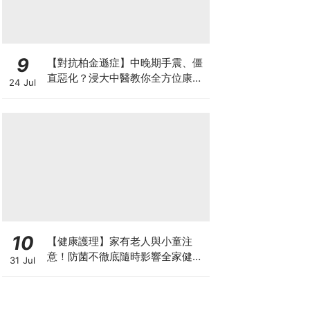
9
【對抗柏金遜症】中晚期手震、僵
直惡化？浸大中醫教你全方位康復
24 Jul
自救法（附4大體質食療）
10
【健康護理】家有老人與小童注
意！防菌不徹底隨時影響全家健康
31 Jul
一文看清如何挑選正確的清潔防護