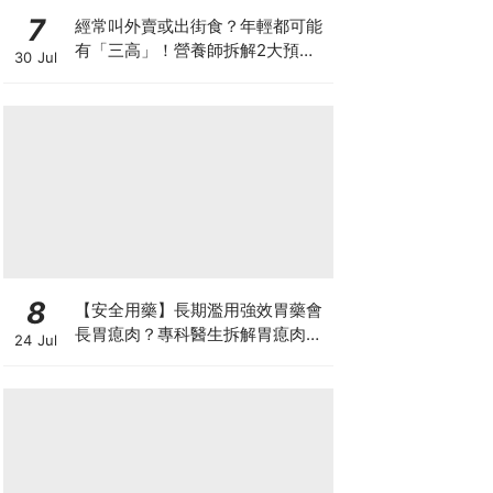
7
經常叫外賣或出街食？年輕都可能
有「三高」！營養師拆解2大預防
30 Jul
關鍵
8
【安全用藥】長期濫用強效胃藥會
長胃瘜肉？專科醫生拆解胃瘜肉癌
24 Jul
變風險與切除迷思