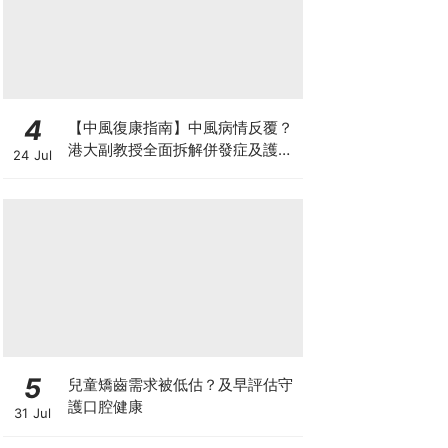
4
【中風復康指南】中風病情反覆？
港大副教授全面拆解併發症及護理
24 Jul
對策 助患者穩步復康
5
兒童矯齒需求被低估？及早評估守
護口腔健康
31 Jul