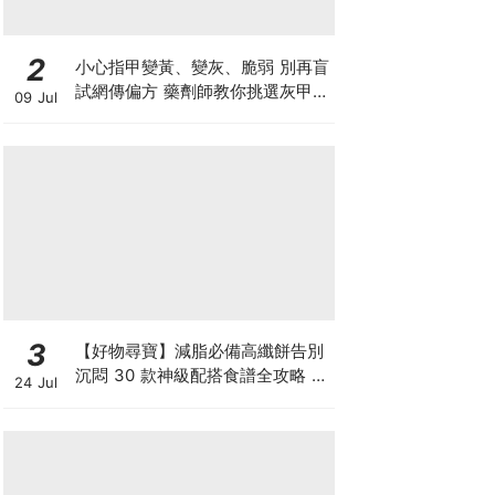
2
小心指甲變黃、變灰、脆弱 別再盲
試網傳偏方 藥劑師教你挑選灰甲產
09 Jul
品3大黃金法則
3
【好物尋寶】減脂必備高纖餅告別
沉悶 30 款神級配搭食譜全攻略 日
24 Jul
日也有好早餐！