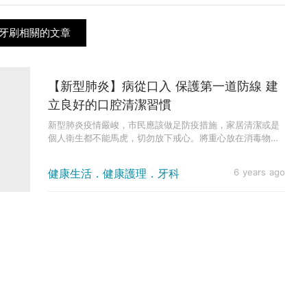
牙刷相關的文章
【新型肺炎】病從口入 保護第一道防線 建
立良好的口腔清潔習慣
新型肺炎疫情嚴峻，市民應該做足防疫措施，家居清潔或是
個人衛生都不能馬虎，切勿放下戒心。將重心放在消毒物件
上的同時，亦不要...
健康生活．健康護理．牙科
6 years ago