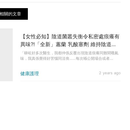
相關的文章
【女性必知】陰道菌叢失衡令私密處痕癢有
異味?!「全新」蕙蘭 乳酸塞劑 維持陰道弱
酸環境！
「睇咗好多次醫生，我都仲係反覆出現陰道痕癢同難聞嘅氣
味，我真係覺得好苦惱同沮喪……每次喺公開場合或者...
健康護理
2 years ago