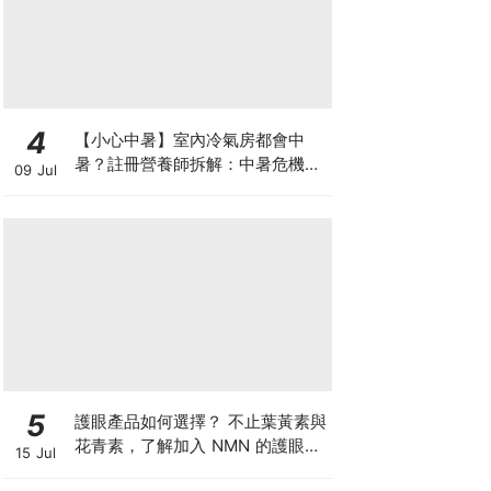
4
【小心中暑】室內冷氣房都會中
暑？註冊營養師拆解：中暑危機及
09 Jul
正確補水 平衡電解質
5
護眼產品如何選擇？ 不止葉黃素與
花青素，了解加入 NMN 的護眼方
15 Jul
案