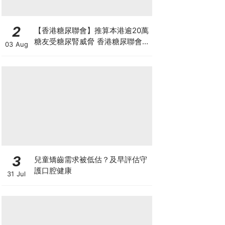
2
【香港糖尿聯會】推算本港逾20萬
糖友受糖尿腎威脅 香港糖尿聯會
03 Aug
30周年微電影《腰豆》 揭「糖友
四大僥倖心態」
3
兒童矯齒需求被低估？及早評估守
護口腔健康
31 Jul