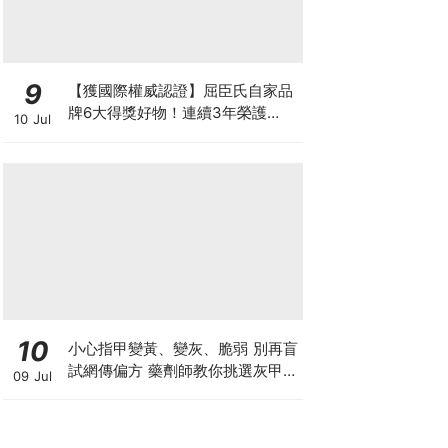
9
【獲國際權威認證】屈臣氏自家品
牌6大得獎好物！連續3年榮護
10 Jul
Monde Selection國際品質大獎
10
小心指甲變黃、變灰、脆弱 別再盲
試網傳偏方 藥劑師教你挑選灰甲產
09 Jul
品3大黃金法則