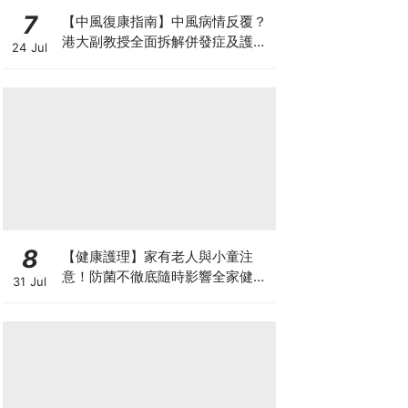
7
【中風復康指南】中風病情反覆？
港大副教授全面拆解併發症及護理
24 Jul
對策 助患者穩步復康
8
【健康護理】家有老人與小童注
意！防菌不徹底隨時影響全家健康
31 Jul
一文看清如何挑選正確的清潔防護