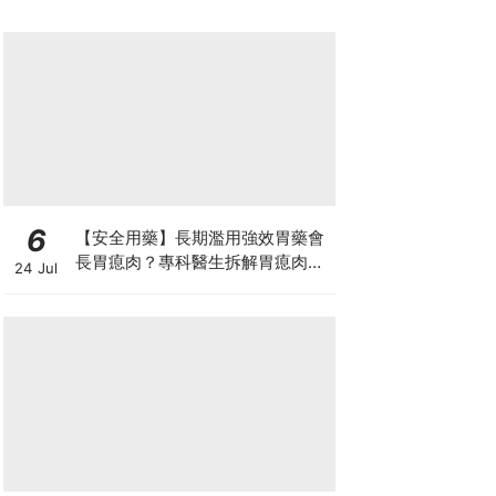
6
【安全用藥】長期濫用強效胃藥會
長胃瘜肉？專科醫生拆解胃瘜肉癌
24 Jul
變風險與切除迷思