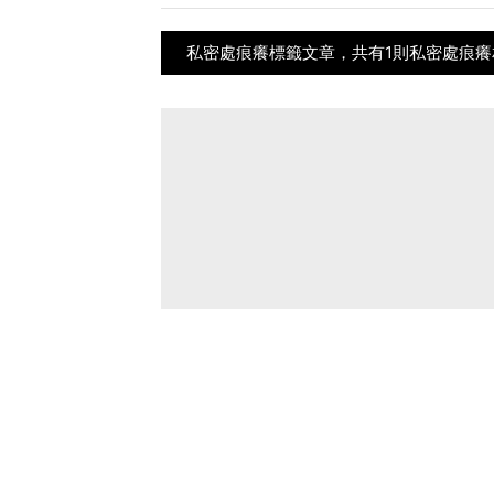
私密處痕癢標籤文章，共有1則私密處痕癢