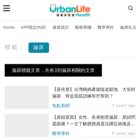
Home
APP限定內容!
健康資訊
醫療專欄
醫學專科
健康生活
標籤：
漏尿
漏尿標籤文章，共有3則漏尿相關的文章
【尿失禁】台灣媽媽產後陰道鬆弛、大笑時
漏尿 骨盆底肌訓練有冇幫助？
焦點新聞
4 years ago
【尿頻原因】女性、長者飽受漏尿、尿頻問
題困擾？一文了解膀胱過度活躍症病徵及治
療方法
醫學專科
6 years ago