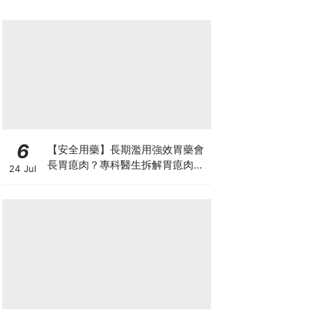
6
【安全用藥】長期濫用強效胃藥會
長胃瘜肉？專科醫生拆解胃瘜肉癌
24 Jul
變風險與切除迷思