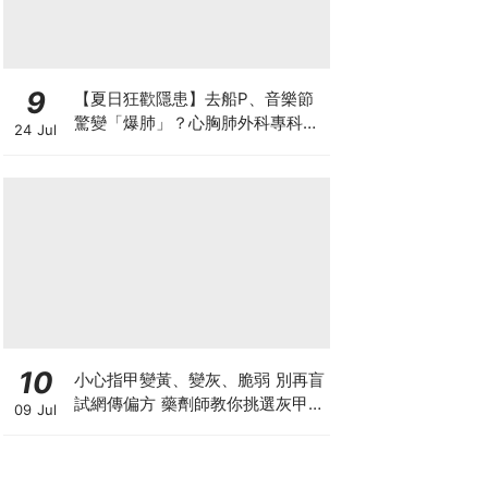
9
【夏日狂歡隱患】去船P、音樂節
驚變「爆肺」？心胸肺外科專科醫
24 Jul
生拆解高瘦男消暑危機
10
小心指甲變黃、變灰、脆弱 別再盲
試網傳偏方 藥劑師教你挑選灰甲產
09 Jul
品3大黃金法則