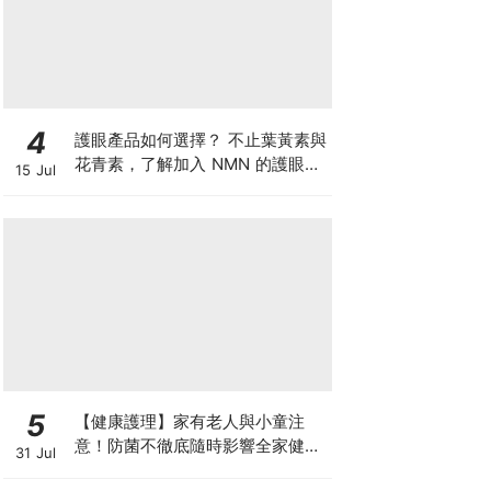
4
護眼產品如何選擇？ 不止葉黃素與
花青素，了解加入 NMN 的護眼方
15 Jul
案
5
【健康護理】家有老人與小童注
意！防菌不徹底隨時影響全家健康
31 Jul
一文看清如何挑選正確的清潔防護