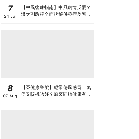
7
【中風復康指南】中風病情反覆？
港大副教授全面拆解併發症及護理
24 Jul
對策 助患者穩步復康
8
【亞健康警號】經常傷風感冒、氣
促又咳極唔好？原來同肺健康有
07 Aug
關！