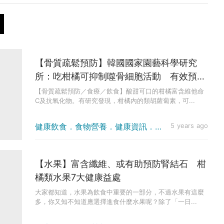
【骨質疏鬆預防】韓國國家園藝科學研究
所：吃柑橘可抑制噬骨細胞活動 有效預防
骨質疏鬆
【骨質疏鬆預防／食療／飲食】酸甜可口的柑橘富含維他命
C及抗氧化物。有研究發現，柑橘內的類胡蘿蔔素，可...
健康飲食．食物營養．健康資訊．醫療新聞
5 years ago
【水果】富含纖維、或有助預防腎結石 柑
橘類水果7大健康益處
大家都知道，水果為飲食中重要的一部分，不過水果有這麼
多，你又知不知道應選擇進食什麼水果呢？除了「一日...