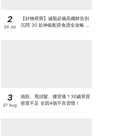
2
【好物尋寶】減脂必備高纖餅告別
沉悶 30 款神級配搭食譜全攻略 日
24 Jul
日也有好早餐！
3
抽筋、甩頭髮、腰背痛？30歲骨質
密度不足 全因4個不良習慣！
07 Aug