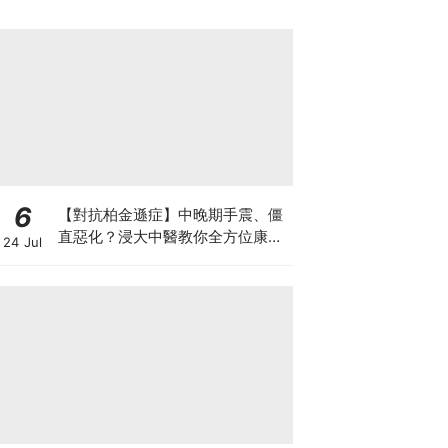
6
【對抗柏金遜症】中晚期手震、僵
直惡化？浸大中醫教你全方位康復
24 Jul
自救法（附4大體質食療）