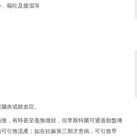
心、嘔吐及腹瀉等
膜腦炎或敗血症。
病徵，有時甚至毫無徵狀，但李斯特菌可通過胎盤傳
病可引致流產；如在妊娠第三期才患病，可引致早