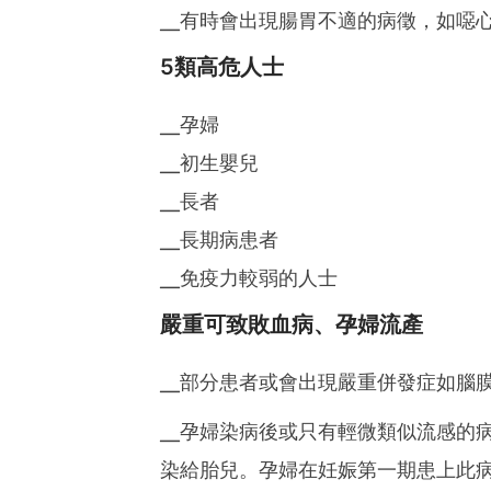
╴有時會出現腸胃不適的病徵，如噁
5類高危人士
╴孕婦
╴初生嬰兒
╴長者
╴長期病患者
╴免疫力較弱的人士
嚴重可致敗血病、孕婦流產
╴部分患者或會出現嚴重併發症如腦
╴孕婦染病後或只有輕微類似流感的
染給胎兒。孕婦在妊娠第一期患上此