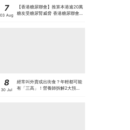
7
【香港糖尿聯會】推算本港逾20萬
糖友受糖尿腎威脅 香港糖尿聯會
03 Aug
30周年微電影《腰豆》 揭「糖友
四大僥倖心態」
8
經常叫外賣或出街食？年輕都可能
有「三高」！營養師拆解2大預防
30 Jul
關鍵