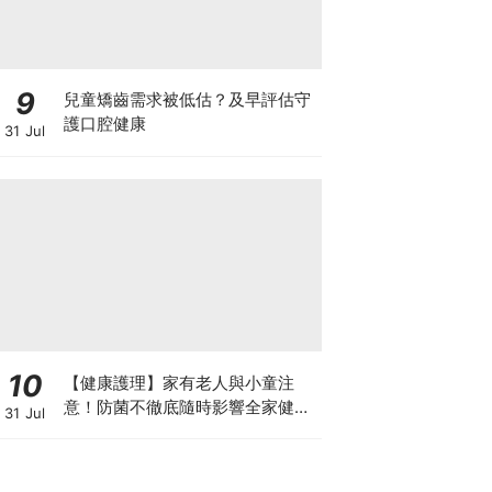
9
兒童矯齒需求被低估？及早評估守
護口腔健康
31 Jul
10
【健康護理】家有老人與小童注
意！防菌不徹底隨時影響全家健康
31 Jul
一文看清如何挑選正確的清潔防護