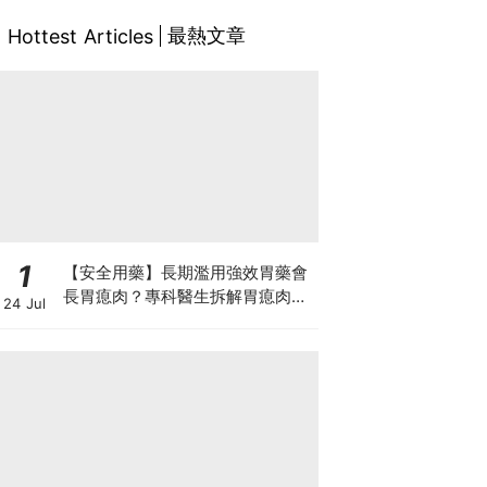
最熱文章
Hottest Articles
1
【安全用藥】長期濫用強效胃藥會
長胃瘜肉？專科醫生拆解胃瘜肉癌
24 Jul
變風險與切除迷思