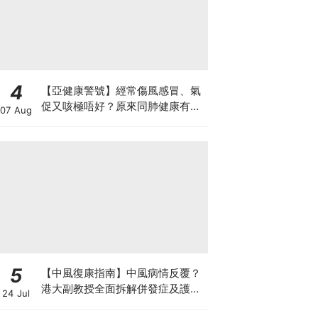
4
【亞健康警號】經常傷風感冒、氣
促又咳極唔好？原來同肺健康有
07 Aug
關！
5
【中風復康指南】中風病情反覆？
港大副教授全面拆解併發症及護理
24 Jul
對策 助患者穩步復康