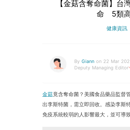
【金菇含奪命菌】台
命 5類
健康資訊
By
Giann
on 22 Mar 202
Deputy Managing Editor
人生無需太完美，健康快樂
金菇
竟含奪命菌？美國食品藥品監督管
出李斯特菌，需立即回收。感染李斯
免疫系統較弱的人影響最大，並可導致