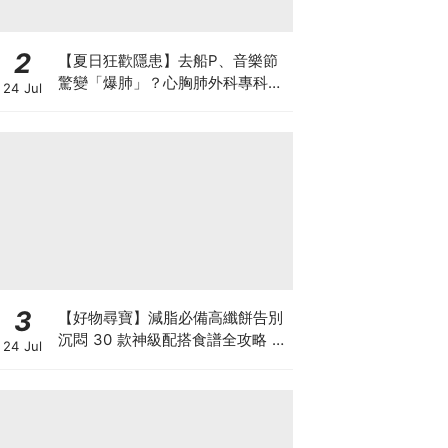
2
【夏日狂歡隱患】去船P、音樂節
驚變「爆肺」？心胸肺外科專科醫
24 Jul
生拆解高瘦男消暑危機
3
【好物尋寶】減脂必備高纖餅告別
沉悶 30 款神級配搭食譜全攻略 日
24 Jul
日也有好早餐！