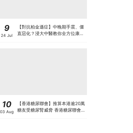
9
【對抗柏金遜症】中晚期手震、僵
直惡化？浸大中醫教你全方位康復
24 Jul
自救法（附4大體質食療）
10
【香港糖尿聯會】推算本港逾20萬
糖友受糖尿腎威脅 香港糖尿聯會
03 Aug
30周年微電影《腰豆》 揭「糖友
四大僥倖心態」