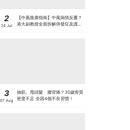
2
【中風復康指南】中風病情反覆？
港大副教授全面拆解併發症及護理
24 Jul
對策 助患者穩步復康
3
抽筋、甩頭髮、腰背痛？30歲骨質
密度不足 全因4個不良習慣！
07 Aug