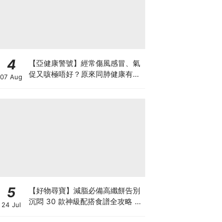
4
【亞健康警號】經常傷風感冒、氣
促又咳極唔好？原來同肺健康有
07 Aug
關！
5
【好物尋寶】減脂必備高纖餅告別
沉悶 30 款神級配搭食譜全攻略 日
24 Jul
日也有好早餐！