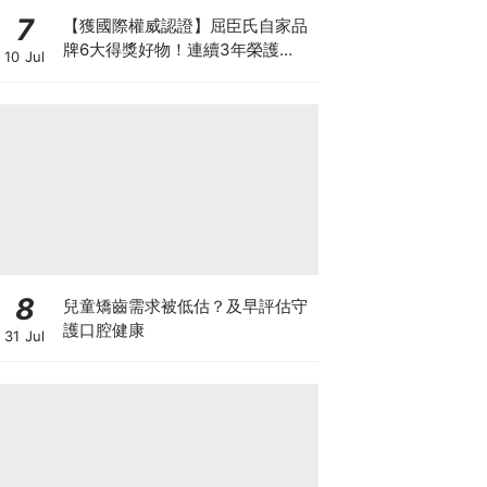
7
【獲國際權威認證】屈臣氏自家品
牌6大得獎好物！連續3年榮護
10 Jul
Monde Selection國際品質大獎
8
兒童矯齒需求被低估？及早評估守
護口腔健康
31 Jul