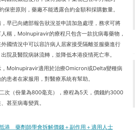
合約保密原則，藥廠不能透露合約金額和採購數量。
情，早已向總部報告狀況並申請加急處理，務求可將
，Molnupiravir的療程只包含一款抗病毒藥物，
在外國情況中可以容許病人居家接受隔離並服藥進行
、出院及醫院病牀流轉，並降低本港疫情死亡率。
nupiravir適用於治療Omicron或Delta變種病
險的患者在家服用，對醫療系統有幫助。
次（份量為800毫克），療程為5天，價錢約3000
性、甚至病毒變異。
月抵港 藥劑師學會拆解價錢＋副作用＋適用人士