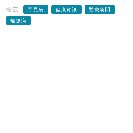
標籤:
罕見病
健康資訊
醫療新聞
貓抓病