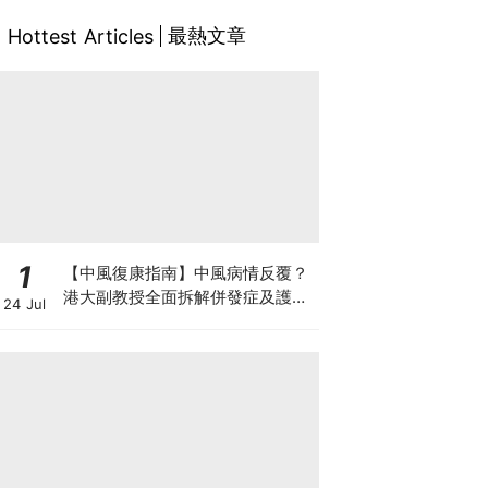
最熱文章
Hottest Articles
1
【中風復康指南】中風病情反覆？
港大副教授全面拆解併發症及護理
24 Jul
對策 助患者穩步復康