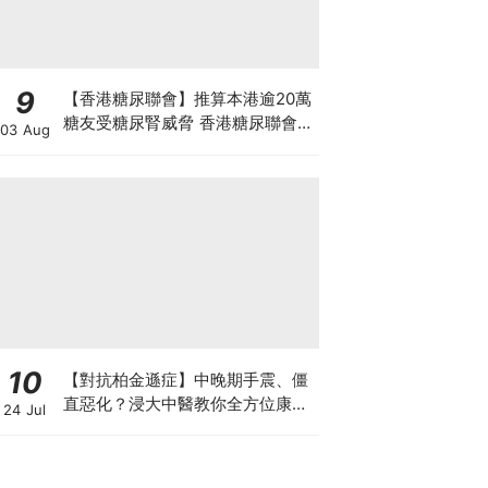
9
【香港糖尿聯會】推算本港逾20萬
糖友受糖尿腎威脅 香港糖尿聯會
03 Aug
30周年微電影《腰豆》 揭「糖友
四大僥倖心態」
10
【對抗柏金遜症】中晚期手震、僵
直惡化？浸大中醫教你全方位康復
24 Jul
自救法（附4大體質食療）