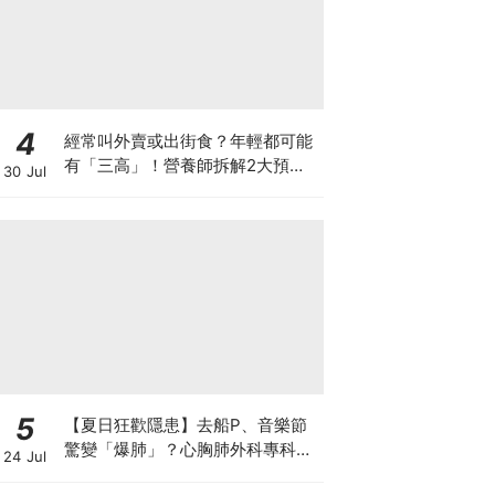
4
經常叫外賣或出街食？年輕都可能
有「三高」！營養師拆解2大預防
30 Jul
關鍵
5
【夏日狂歡隱患】去船P、音樂節
驚變「爆肺」？心胸肺外科專科醫
24 Jul
生拆解高瘦男消暑危機