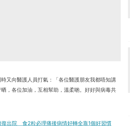
同時又向醫護人員打氣：「各位醫護朋友我都唔知講
苦晒，各位加油，互相幫助，溫柔啲。好好與病毒共
後康復出院 食2粒必理痛後病情好轉全靠1個好習慣