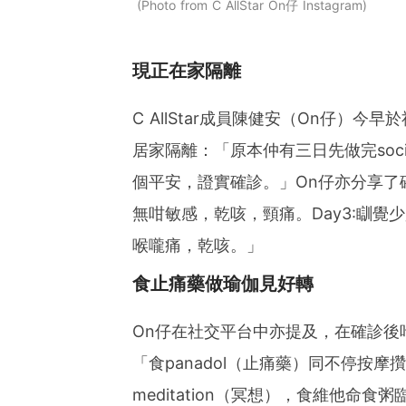
Photo from C AllStar On仔 Instagram
現正在家隔離
C AllStar成員陳健安（On仔）今
居家隔離：「原本仲有三日先做完socia
個平安，證實確診。」On仔亦分享了確診
無咁敏感，乾咳，頸痛。Day3:瞓覺
喉嚨痛，乾咳。」
食止痛藥做瑜伽見好轉
On仔在社交平台中亦提及，在確診後
「食panadol（止痛藥）同不停按
meditation（冥想），食維他