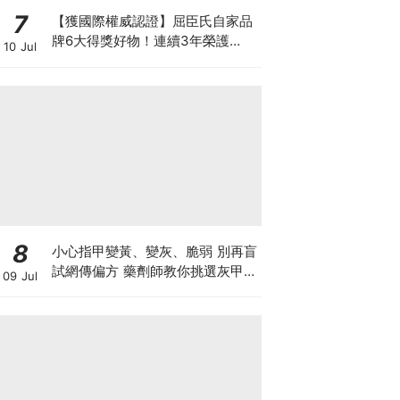
7
【獲國際權威認證】屈臣氏自家品
牌6大得獎好物！連續3年榮護
10 Jul
Monde Selection國際品質大獎
8
小心指甲變黃、變灰、脆弱 別再盲
試網傳偏方 藥劑師教你挑選灰甲產
09 Jul
品3大黃金法則