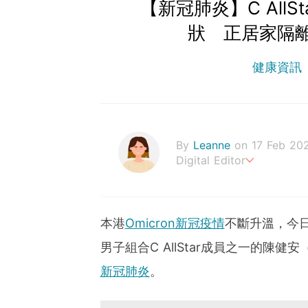
【新冠肺炎】C All
狀 正居家隔離
健康資訊
By
Leanne
on 17 Feb 20
Digital Editor
Stay healthy everyday!
本港
Omicron新冠疫情
不斷升溫，今日
男子組合C AllStar成員之一的陳
新冠肺炎
。