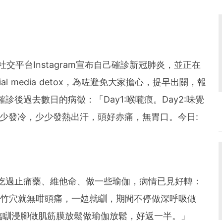
早於社交平台Instagram宣布自己確診新冠肺炎，並正在
l media detox，為咗避免大家擔心，提早出關，報
後過去數日的病徵：「Day1:喉嚨痕。Day2:味覺
少少發冷，少少發熱出汗，頭好赤痛，無胃口。今日:
吃過止痛藥、維他命、做一些瑜伽，病情已見好轉：
摩攢竹穴就無咁頭痛，一攰就瞓，期間不停做深呼吸做
命食粥臨瞓浸腳做肌筋膜放鬆做瑜伽放鬆，好返一半。」