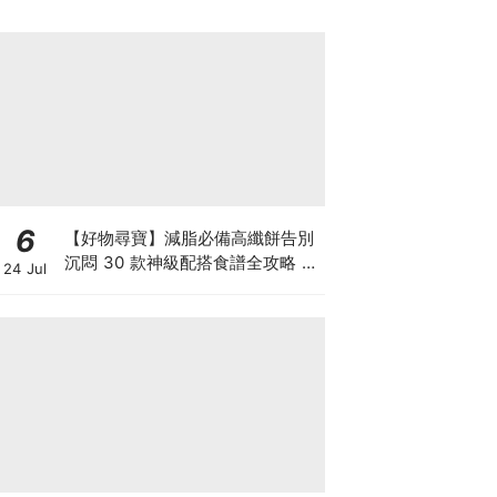
6
【好物尋寶】減脂必備高纖餅告別
沉悶 30 款神級配搭食譜全攻略 日
24 Jul
日也有好早餐！